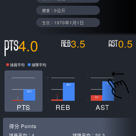
0公斤
體重：
1970年1月1日
生日：
4.0
3.5
0.5
球員平均
球隊平均
100
50
2
20
1.7
39.7
50.3
3.5
4
0.5
3
0
0
0
0
PTS
REB
AST
得分
Points
球員平均：
4
球隊平均：
50.3