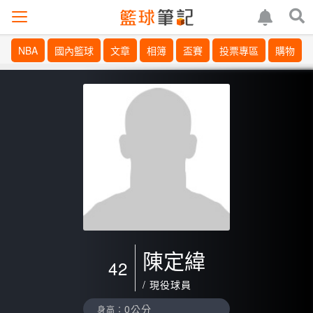
NBA
國內籃球
文章
相簿
盃賽
投票專區
購物
陳定緯
42
/ 現役球員
0公分
身高：