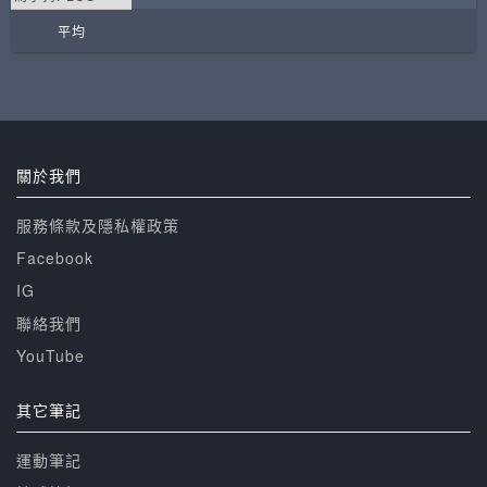
平均
關於我們
服務條款及隱私權政策
Facebook
IG
聯絡我們
YouTube
其它筆記
運動筆記