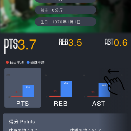
0公斤
體重：
1970年1月1日
生日：
3.7
3.5
0.6
球員平均
球隊平均
100
50
20
10
36.9
12.8
54.7
3.5
3.7
0.6
0
0
0
0
0
PTS
REB
AST
得分
Points
球員平均：
3.7
球隊平均：
54.7