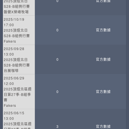
0
官方數據
2025頂煜北日
S28-B組例行賽
磐健X榮峰牧場
2025/10/19
17:00
0
官方數據
2025頂煜北日
S28-B組例行賽
Fakers
2025/09/28
13:00
0
官方數據
2025頂煜北日
S28-B組例行賽
台展咖啡
2025/06/29
12:00
2025頂煜北區週
0
官方數據
日第27季-B組季
賽
Fakers
2025/06/15
13:00
2025頂煜北區週
3
官方數據