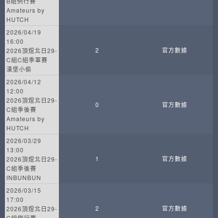
B組例行賽
Amateurs by
HUTCH
2026/04/19
16:00
2
官方數據
2026頂煜北日29-
C組C組季軍賽
漢堡小偷
2026/04/12
12:00
2026頂煜北日29-
0
官方數據
C組季後賽
Amateurs by
HUTCH
2026/03/29
13:00
1
官方數據
2026頂煜北日29-
C組季後賽
INBUNBUN
2026/03/15
17:00
2
官方數據
2026頂煜北日29-
C組例行賽