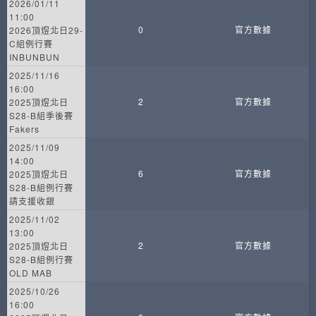
2026/01/11
11:00
0
官方數據
2026頂煜北日29-
C組例行賽
INBUNBUN
2025/11/16
16:00
2
官方數據
2025頂煜北日
S28-B組季後賽
Fakers
2025/11/09
14:00
6
官方數據
2025頂煜北日
S28-B組例行賽
請支援收銀
2025/11/02
13:00
2
官方數據
2025頂煜北日
S28-B組例行賽
OLD MAB
2025/10/26
16:00