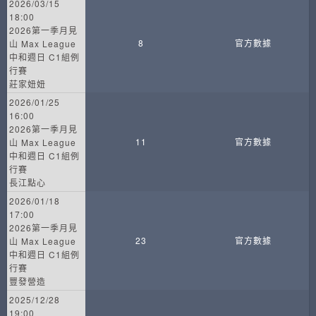
2026/03/15
18:00
2026第一季月見
8
官方數據
山 Max League
中和週日 C1組例
行賽
莊家妞妞
2026/01/25
16:00
2026第一季月見
11
官方數據
山 Max League
中和週日 C1組例
行賽
長江點心
2026/01/18
17:00
2026第一季月見
23
官方數據
山 Max League
中和週日 C1組例
行賽
豐發營造
2025/12/28
19:00