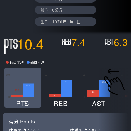
0公斤
體重：
1970年1月1日
生日：
10.4
7.4
6.3
球員平均
球隊平均
100
50
20
20
39.7
15.5
62.4
10.4
6.3
7.4
0
0
0
0
PTS
REB
AST
得分
Points
球員平均：
10.4
球隊平均：
62.4