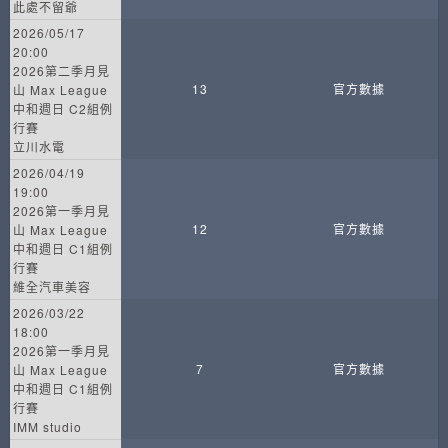
此處不留爺
2026/05/17
20:00
2026第二季月見
13
官方數據
山 Max League
中和週日 C2組例
行賽
立川水電
2026/04/19
19:00
2026第一季月見
12
官方數據
山 Max League
中和週日 C1組例
行賽
維全汽車美容
2026/03/22
18:00
2026第一季月見
7
官方數據
山 Max League
中和週日 C1組例
行賽
IMM studio