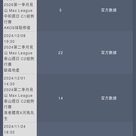
2026第一季月見
5
官方數據
山 Max League
中和週日 C1組例
行賽
AKOS球鞋修復
2024/12/08
19:30
2024第二季月見
22
官方數據
山 Max League
泰山週日 C2組例
行賽
歐森地產
2024/12/01
14:30
2024第二季月見
山 Max League
14
官方數據
泰山週日 C2組例
行賽
准者體育X河馬先
生
2024/11/24
18:30