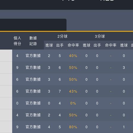
月見山Max League
Rise Basket
ELITE週六籃球聯盟
屏東國民聯盟
CBC中壢籃球聯盟
大港開打高雄籃球聯盟
2分球
3分球
個人
數據
Max中壢籃球聯盟
BTC籃球聯盟
得分
記錄
進球
出手
命中率
進球
出手
命中率
進球
4
官方數據
2
5
40%
0
0
-
0
ELITE週日籃球聯盟-中壢場
9
官方數據
3
6
50%
0
0
-
3
6
官方數據
3
6
50%
0
0
-
0
6
官方數據
3
7
43%
0
0
-
0
0
官方數據
0
4
0%
0
0
-
0
4
官方數據
2
4
50%
0
0
-
0
9
官方數據
4
5
80%
0
0
-
1