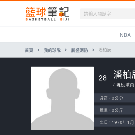
籃球筆記
NBA
潘柏辰
首頁
我的球隊
勝盛消防
最新資訊
新聞報導
潘柏
28
賽程
/ 現役球員
戰績排名
0公分
身高：
球隊資訊
0公斤
體重：
1970年1月
生日：