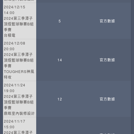
2024/12/15
14:00
2024第三季潭子
5
官方數據
頂煜籃球聯賽B組
季賽
台積電
2024/12/08
20:00
2024第三季潭子
14
官方數據
頂煜籃球聯賽B組
季賽
TOUGHERS神風
特攻
2024/11/24
19:00
2024第三季潭子
12
官方數據
頂煜籃球聯賽B組
季賽
鼎皓室內裝修設計
2024/11/17
15:00
2024第三季潭子