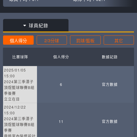
球員紀錄
個人得分
2/3分球
罰球/籃板
其它
比賽球隊
個人得分
數據記錄
2025/01/05
15:00
2024第三季潭子
6
官方數據
頂煜籃球聯賽B組
季後賽
立立在目
2024/12/22
15:00
2024第三季潭子
11
官方數據
頂煜籃球聯賽B組
季賽
鼎皓室內裝修設計