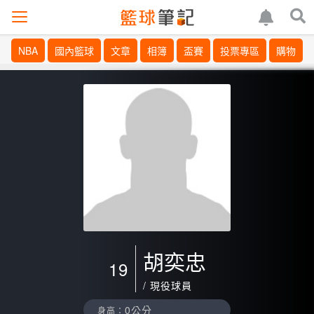
NBA
國內籃球
文章
相簿
盃賽
投票專區
購物
胡奕忠
19
/ 現役球員
0公分
身高：