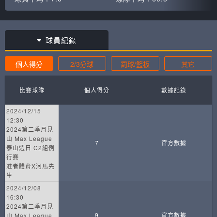
球員紀錄
個人得分
2/3分球
罰球/籃板
其它
比賽球隊
個人得分
數據記錄
2024/12/15
12:30
2024第二季月見
山 Max League
7
官方數據
泰山週日 C2組例
行賽
准者體育X河馬先
生
2024/12/08
16:30
2024第二季月見
9
官方數據
山 Max League