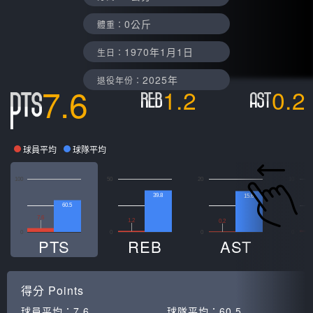
0公斤
體重：
1970年1月1日
生日：
2025年
退役年份：
7.6
1.2
0.2
球員平均
球隊平均
100
50
20
10
39.8
15.6
60.5
7.6
0
1.2
0.2
0
0
0
0
PTS
REB
AST
得分
Points
球員平均：
7.6
球隊平均：
60.5