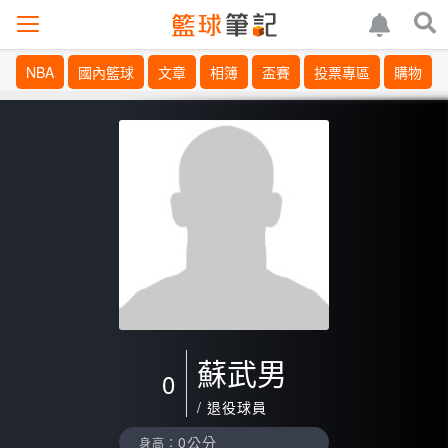
NBA
國內籃球
文章
相簿
盃賽
投票專區
購物
蘇武男
0
/ 退役球員
0公分
身高：