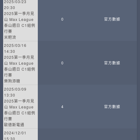
2025/03/23
20:30
2025第一季月見
0
官方數據
山 Max League
泰山週日 C1組例
行賽
米粑流
2025/03/16
14:30
2025第一季月見
0
官方數據
山 Max League
泰山週日 C1組例
行賽
樂狗添糖
2025/03/09
13:30
2025第一季月見
4
官方數據
山 Max League
泰山週日 C1組例
行賽
歐德斯電通
2024/12/01
15:30