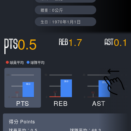
0公斤
體重：
1970年1月1日
生日：
0.5
1.7
0.1
球員平均
球隊平均
100
50
20
10
39.9
15.3
68.3
1.7
0
0.5
0.1
0
0
0
0
PTS
REB
AST
得分
Points
球員平均：
0.5
球隊平均：
68.3