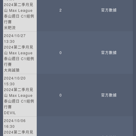
2024第二季月見
2
官方數據
山 Max League
泰山週日 C1組例
行賽
米粑流
2024/10/27
13:30
2024第二季月見
0
官方數據
山 Max League
泰山週日 C1組例
行賽
大崗誠猿
2024/10/20
15:30
2024第二季月見
0
官方數據
山 Max League
泰山週日 C1組例
行賽
DEVIL
2024/10/06
16:30
2024第二季月見