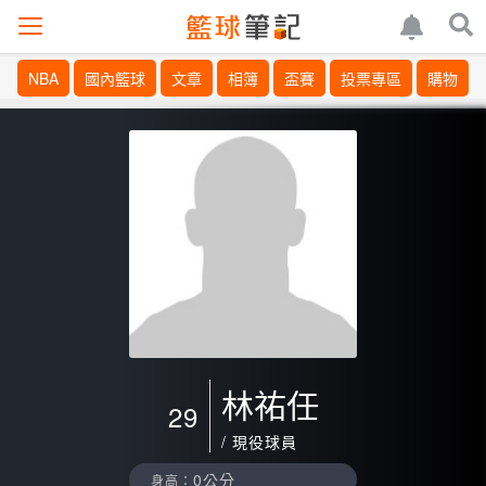
NBA
國內籃球
文章
相簿
盃賽
投票專區
購物
林祐任
29
/ 現役球員
0公分
身高：