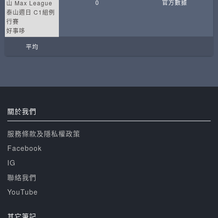
0
官方數據
山 Max League
泰山週日 C1組例
行賽
好事哆
平均
關於我們
服務條款及隱私權政策
Facebook
IG
聯絡我們
YouTube
其它筆記