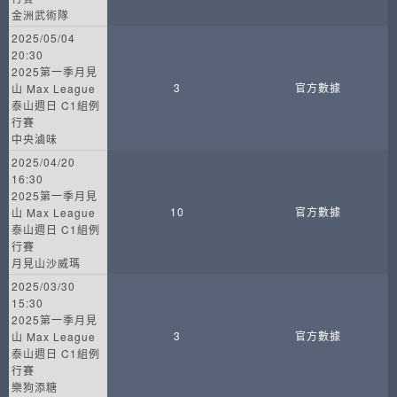
金洲武術隊
2025/05/04
20:30
2025第一季月見
3
官方數據
山 Max League
泰山週日 C1組例
行賽
中央滷味
2025/04/20
16:30
2025第一季月見
10
官方數據
山 Max League
泰山週日 C1組例
行賽
月見山沙威瑪
2025/03/30
15:30
2025第一季月見
3
官方數據
山 Max League
泰山週日 C1組例
行賽
樂狗添糖