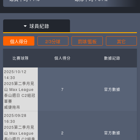
球員紀錄
個人得分
2/3分球
罰球/籃板
其它
比賽球隊
個人得分
數據記錄
2025/10/12
14:30
2025第二季月見
山 Max League
7
官方數據
泰山週日 C2組冠
軍賽
威捷拖吊
2025/09/28
16:30
2025第二季月見
2
官方數據
山 Max League
泰山週日 C2組季