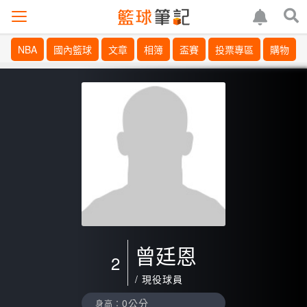
NBA
國內籃球
文章
相簿
盃賽
投票專區
購物
曾廷恩
2
/ 現役球員
0公分
身高：