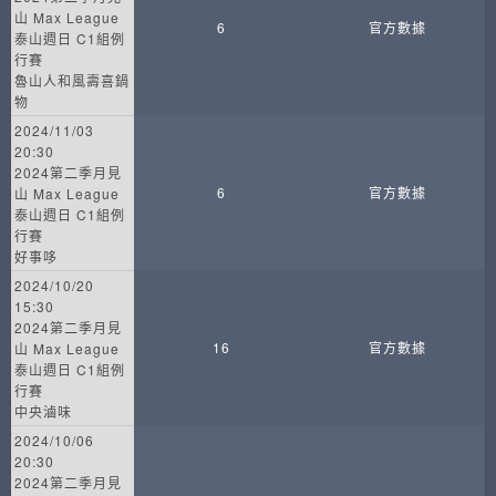
山 Max League
6
官方數據
泰山週日 C1組例
行賽
魯山人和風壽喜鍋
物
2024/11/03
20:30
2024第二季月見
6
官方數據
山 Max League
泰山週日 C1組例
行賽
好事哆
2024/10/20
15:30
2024第二季月見
16
官方數據
山 Max League
泰山週日 C1組例
行賽
中央滷味
2024/10/06
20:30
2024第二季月見