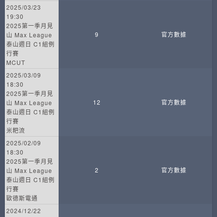
2025/03/23
19:30
2025第一季月見
9
官方數據
山 Max League
泰山週日 C1組例
行賽
MCUT
2025/03/09
18:30
2025第一季月見
12
官方數據
山 Max League
泰山週日 C1組例
行賽
米粑流
2025/02/09
18:30
2025第一季月見
2
官方數據
山 Max League
泰山週日 C1組例
行賽
歐德斯電通
2024/12/22