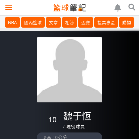
NBA
國內籃球
文章
相簿
盃賽
投票專區
購物
魏于恆
10
/ 現役球員
0公分
身高：