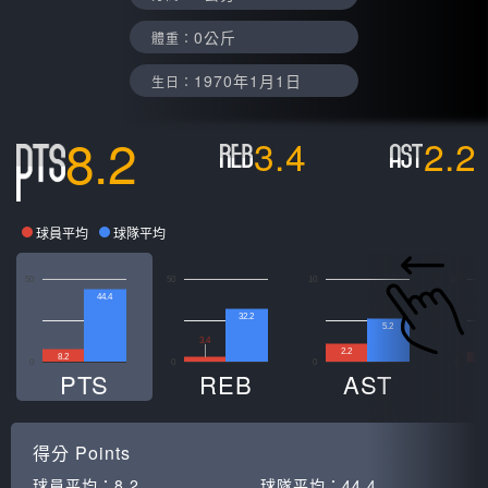
0公斤
體重：
1970年1月1日
生日：
8.2
3.4
2.2
球員平均
球隊平均
50
50
10
10
44.4
32.2
5.2
1
3.4
2.2
8.2
0
0
0
0
PTS
REB
AST
得分
Points
球員平均：
8.2
球隊平均：
44.4