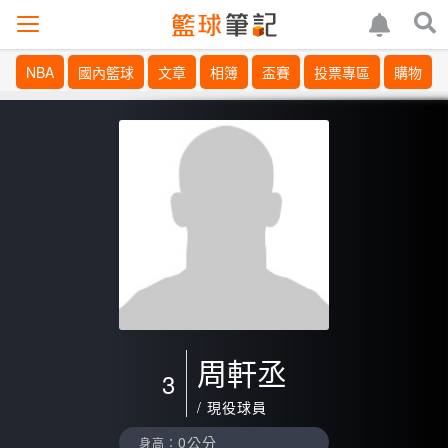
NBA
國內籃球
文章
相簿
盃賽
投票專區
購物
周軒丞
3
/ 現役球員
0公分
身高：