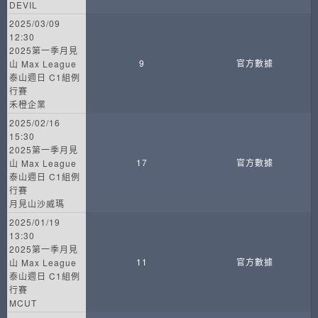
DEVIL
2025/03/09
12:30
2025第一季月見
9
官方數據
山 Max League
泰山週日 C1組例
行賽
禾橙企業
2025/02/16
15:30
2025第一季月見
17
官方數據
山 Max League
泰山週日 C1組例
行賽
月見山沙威瑪
2025/01/19
13:30
2025第一季月見
11
官方數據
山 Max League
泰山週日 C1組例
行賽
MCUT