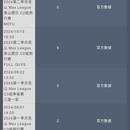
2024第二季月見
0
官方數據
山 Max League
泰山週日 C2組例
行賽
MOYU
2024/10/13
16:30
2024第二季月見
9
官方數據
山 Max League
泰山週日 C2組例
行賽
FULL GUYS
2024/09/22
13:30
2024第一季月見
3
官方數據
山 Max League
C3組季後賽
三蘆一家
2024/09/01
14:30
2024第一季月見
2
官方數據
山 Max League
C3組例行賽