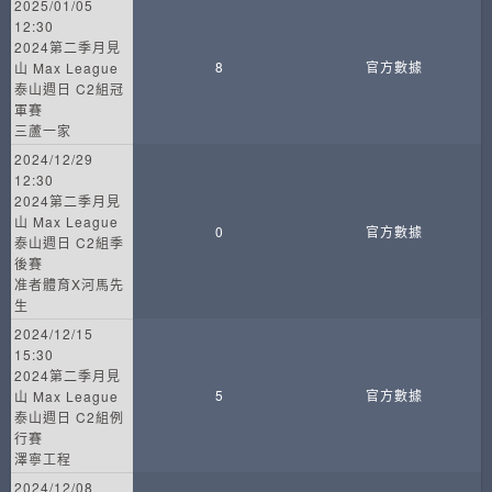
2025/01/05
12:30
2024第二季月見
8
官方數據
山 Max League
泰山週日 C2組冠
軍賽
三蘆一家
2024/12/29
12:30
2024第二季月見
山 Max League
0
官方數據
泰山週日 C2組季
後賽
准者體育X河馬先
生
2024/12/15
15:30
2024第二季月見
5
官方數據
山 Max League
泰山週日 C2組例
行賽
澤寧工程
2024/12/08