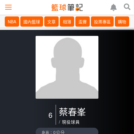
NBA
國內籃球
文章
相簿
盃賽
投票專區
購物
蔡春峯
6
/ 現役球員
0公分
身高：