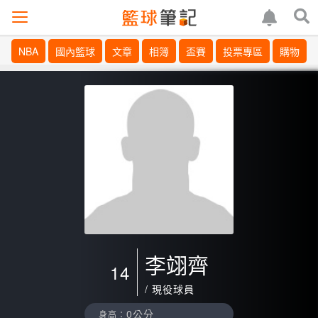
NBA
國內籃球
文章
相簿
盃賽
投票專區
購物
李翊齊
14
/ 現役球員
0公分
身高：