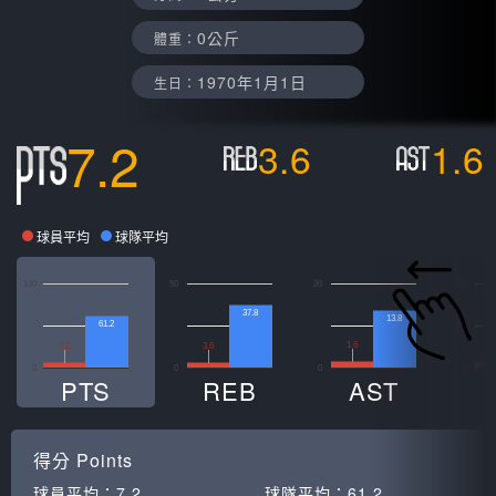
0公斤
體重：
1970年1月1日
生日：
7.2
3.6
1.6
球員平均
球隊平均
100
50
20
20
37.8
13.8
61.2
1.6
7.2
3.6
1
0
0
0
0
PTS
REB
AST
得分
Points
球員平均：
7.2
球隊平均：
61.2