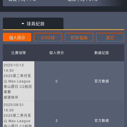
球員紀錄
個人得分
2/3分球
罰球/籃板
其它
比賽球隊
個人得分
數據記錄
2025/10/12
14:30
2025第二季月見
山 Max League
0
官方數據
泰山週日 C2組冠
軍賽
威捷拖吊
2025/08/31
16:30
2025第二季月見
3
官方數據
山 Max League
泰山週日 C2組例