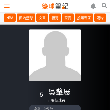
NBA
國內籃球
文章
相簿
盃賽
投票專區
購物
吳肇展
5
/ 現役球員
0公分
身高：