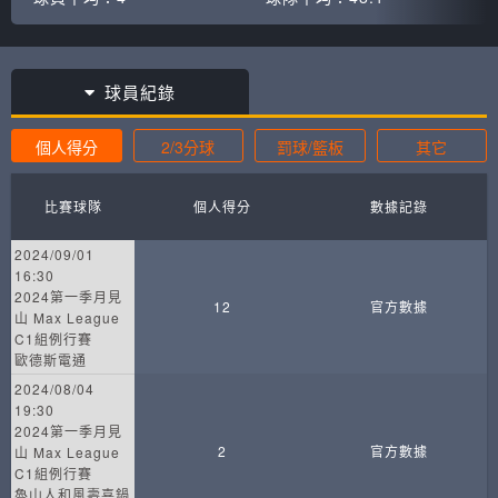
球員紀錄
個人得分
2/3分球
罰球/籃板
其它
比賽球隊
個人得分
數據記錄
2024/09/01
16:30
2024第一季月見
12
官方數據
山 Max League
C1組例行賽
歐德斯電通
2024/08/04
19:30
2024第一季月見
2
官方數據
山 Max League
C1組例行賽
魯山人和風壽喜鍋