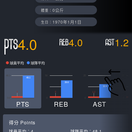
0公斤
體重：
1970年1月1日
生日：
4.0
4.0
1.2
球員平均
球隊平均
48.1
50
20
10
48.1
39.6
12.4
4
4
0
1.2
0.0
0
0
0
PTS
REB
AST
得分
Points
球員平均：
4
球隊平均：
48.1