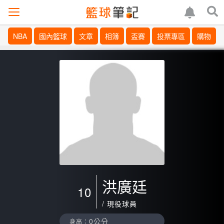
NBA
國內籃球
文章
相簿
盃賽
投票專區
購物
洪廣廷
10
/ 現役球員
0公分
身高：