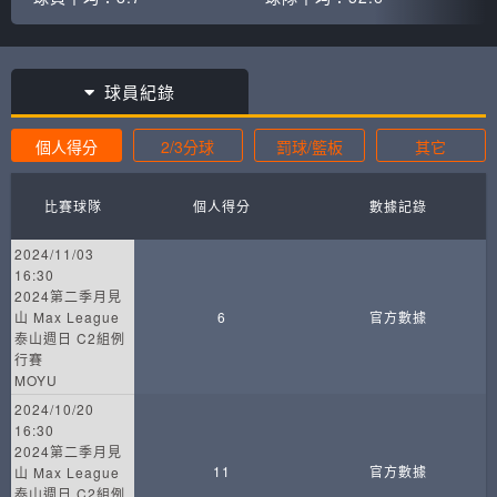
球員紀錄
個人得分
2/3分球
罰球/籃板
其它
比賽球隊
個人得分
數據記錄
2024/11/03
16:30
2024第二季月見
山 Max League
6
官方數據
泰山週日 C2組例
行賽
MOYU
2024/10/20
16:30
2024第二季月見
11
官方數據
山 Max League
泰山週日 C2組例