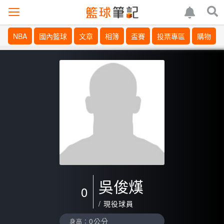
NBA
國內籃球
文章
相簿
盃賽
投票專區
購物
吳俊熯
0
/ 現役球員
0公分
身高：