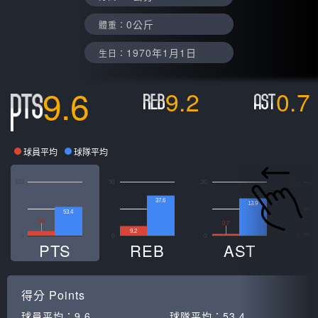
0公斤
體重：
1970年1月1日
生日：
9.6
9.2
0.7
球員平均
球隊平均
100
50
20
10
37.6
13.9
53.4
9.6
0
0.7
9.2
0
0
0
0
PTS
REB
AST
得分
Points
球員平均：
9.6
球隊平均：
53.4