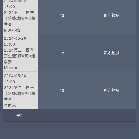
2024/06/02
16:00
2024第二十四季
12
官方數據
頂煜籃球聯賽C組
季賽
鮮茶小站
2024/05/26
20:00
2024第二十四季
15
官方數據
頂煜籃球聯賽C組
季賽
Micron
2024/05/26
18:00
2024第二十四季
13
官方數據
頂煜籃球聯賽C組
季賽
新鮮人
平均