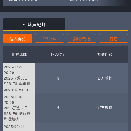
球員紀錄
個人得分
2/3分球
罰球/籃板
其它
比賽球隊
個人得分
數據記錄
2025/11/16
20:00
2025頂煜北日
8
官方數據
S28-E組季後賽
uncle dreams
2025/11/02
20:00
6
官方數據
2025頂煜北日
S28-E組例行賽
鄉遇麵栈
2025/09/14