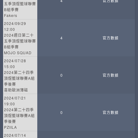
4
官方數據
五季頂煜籃球聯賽
B組季賽
Fakers
2024/09/29
12:00
2024週日第二十
4
官方數據
五季頂煜籃球聯賽
B組季賽
MOJO SQUAD
2024/07/28
15:00
2024第二十四季
0
官方數據
頂煜籃球聯賽A組
季後賽
喜助歐洲薄磁
2024/07/21
19:00
2024第二十四季
0
官方數據
頂煜籃球聯賽A組
季後賽
PZIILA
2024/07/14