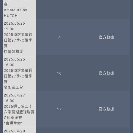
賽
Amateurs by
HUTCH
2025/05/25
19:00
2025頂煜北區週
7
官方數據
日第27季-C組季
賽
梓華榮物流
2025/05/25
16:00
2025頂煜北區週
10
官方數據
日第27季-C組季
賽
金永富工程
2025/04/27
16:00
2025週日第二十
17
官方數據
六季頂煜籃球聯賽
C組季後賽
*東輝生命*
2025/04/20