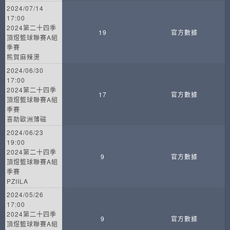
2024/07/14
17:00
2024第二十四季
19
官方數據
頂煜籃球聯賽A組
季賽
熊賀麻辣燙
2024/06/30
17:00
2024第二十四季
17
官方數據
頂煜籃球聯賽A組
季賽
喜助歐洲薄磁
2024/06/23
19:00
2024第二十四季
9
官方數據
頂煜籃球聯賽A組
季賽
PZIILA
2024/05/26
17:00
2024第二十四季
9
官方數據
頂煜籃球聯賽A組