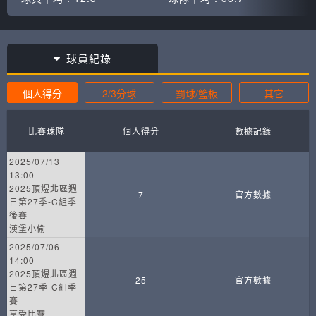
球員紀錄
個人得分
2/3分球
罰球/籃板
其它
比賽球隊
個人得分
數據記錄
2025/07/13
13:00
2025頂煜北區週
7
官方數據
日第27季-C組季
後賽
漢堡小偷
2025/07/06
14:00
2025頂煜北區週
25
官方數據
日第27季-C組季
賽
享受比賽