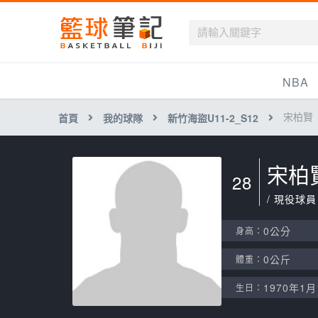
籃球筆記
NBA
宋柏賢
首頁
我的球隊
新竹海盜U11-2_S12
最新資訊
新聞報導
宋柏
28
賽程
/ 現役球員
戰績排名
0公分
身高：
球隊資訊
0公斤
體重：
1970年1月
生日：