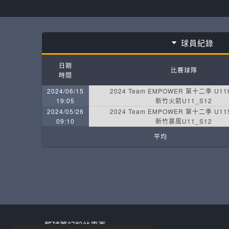
球員紀錄
日期
比賽球隊
時間
2024/06/15
2024 Team EMPOWER 第十二季 U
19:05
新竹火箭U11_S12
2024/05/26
2024 Team EMPOWER 第十二季 U
09:10
新竹暴風U11_S12
平均
籃球筆記粉絲專頁