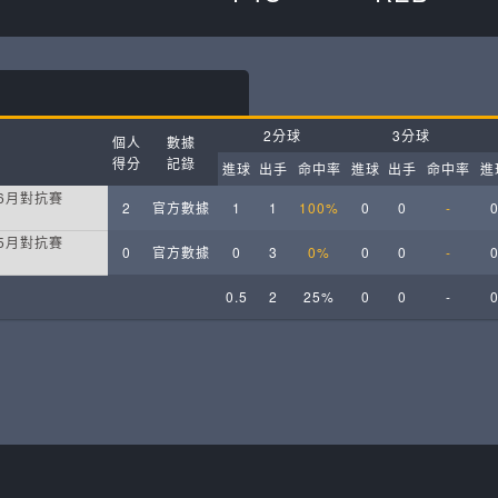
月見山Max League
Rise Basket
ELITE週六籃球聯盟
屏東國民聯盟
CBC中壢籃球聯盟
大港開打高雄籃球聯盟
2分球
3分球
個人
數據
Max中壢籃球聯盟
BTC籃球聯盟
得分
記錄
進球
出手
命中率
進球
出手
命中率
進
116月對抗賽
2
官方數據
1
1
100%
0
0
-
ELITE週日籃球聯盟-中壢場
115月對抗賽
0
官方數據
0
3
0%
0
0
-
0.5
2
25%
0
0
-