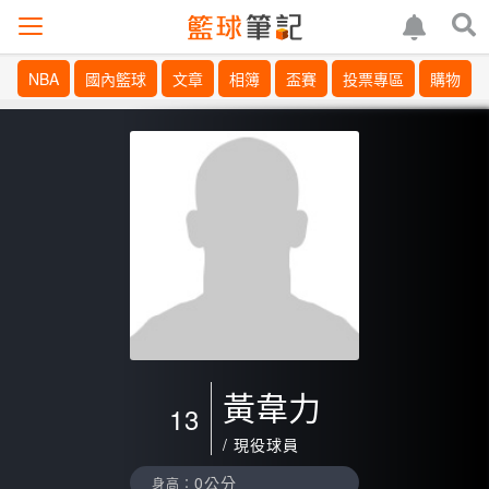
NBA
國內籃球
文章
相簿
盃賽
投票專區
購物
黃韋力
13
/ 現役球員
0公分
身高：