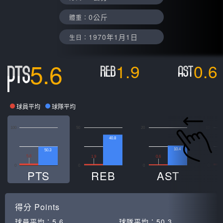
0公斤
體重：
1970年1月1日
生日：
5.6
1.9
0.6
球員平均
球隊平均
100
50
20
10
40.8
10.4
50.3
5.6
0
1.9
0.6
0
0
0
0
PTS
REB
AST
得分
Points
球員平均：
5.6
球隊平均：
50.3