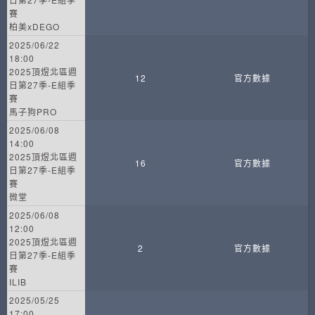
賽
柏美xDEGO
2025/06/22
18:00
2025頂煜北區週
12
官方數據
日第27季-E組季
賽
馬子狗PRO
2025/06/08
14:00
2025頂煜北區週
16
官方數據
日第27季-E組季
賽
微堂
2025/06/08
12:00
2025頂煜北區週
2
官方數據
日第27季-E組季
賽
ILIB
2025/05/25
17:00