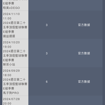
E組季賽
柏美xDEGO
2024/11/10
11:00
2024週日第二十
3
官方數據
五季頂煜籃球聯賽
E組季賽
國益通運
2024/10/20
19:00
2024週日第二十
3
官方數據
五季頂煜籃球聯賽
E組季賽
鮮茶小站
2024/09/29
18:00
2024週日第二十
6
官方數據
五季頂煜籃球聯賽
E組季賽
馬子狗PRO
2024/07/28
20:00