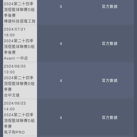
2024第二十四季
0
官方數據
頂煜籃球聯賽D組
季後賽
傳倢科技弱電工程
2024/07/21
16:00
2024第二十四季
4
官方數據
頂煜籃球聯賽D組
季後賽
Avant 一中店
2024/06/30
13:00
2024第二十四季
4
官方數據
頂煜籃球聯賽D組
季賽
台中文逢
2024/06/23
14:00
2024第二十四季
4
官方數據
頂煜籃球聯賽D組
季賽
馬子狗PRO