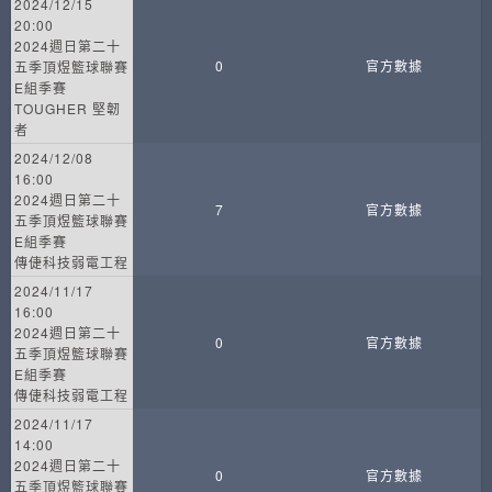
2024/12/15
20:00
2024週日第二十
0
官方數據
五季頂煜籃球聯賽
E組季賽
TOUGHER 堅韌
者
2024/12/08
16:00
2024週日第二十
7
官方數據
五季頂煜籃球聯賽
E組季賽
傳倢科技弱電工程
2024/11/17
16:00
2024週日第二十
0
官方數據
五季頂煜籃球聯賽
E組季賽
傳倢科技弱電工程
2024/11/17
14:00
2024週日第二十
0
官方數據
五季頂煜籃球聯賽