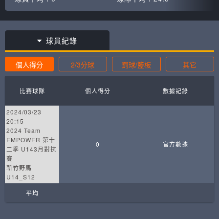
球員紀錄
個人得分
2/3分球
罰球/籃板
其它
比賽球隊
個人得分
數據記錄
2024/03/23
20:15
2024 Team
EMPOWER 第十
0
官方數據
二季 U143月對抗
賽
新竹野馬
U14_S12
平均