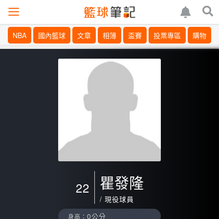
NBA
國內籃球
文章
相簿
盃賽
投票專區
購物
瞿發隆
22
/ 現役球員
0公分
身高：