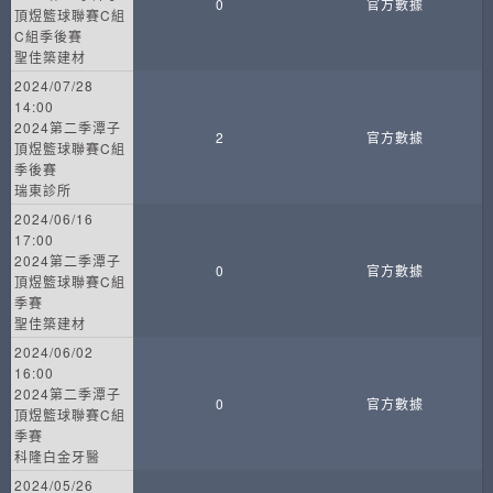
0
官方數據
頂煜籃球聯賽C組
C組季後賽
聖佳築建材
2024/07/28
14:00
2024第二季潭子
2
官方數據
頂煜籃球聯賽C組
季後賽
瑞東診所
2024/06/16
17:00
2024第二季潭子
0
官方數據
頂煜籃球聯賽C組
季賽
聖佳築建材
2024/06/02
16:00
2024第二季潭子
0
官方數據
頂煜籃球聯賽C組
季賽
科隆白金牙醫
2024/05/26