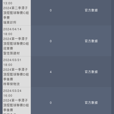
13:00
2024第二季潭子
0
官方數據
頂煜籃球聯賽C組
季賽
瑞東診所
2024/04/14
18:00
2024第一季潭子
0
官方數據
頂煜籃球聯賽D組
冠軍賽
聖佳築建材
2024/03/31
18:00
2024第一季潭子
4
官方數據
頂煜籃球聯賽D組
季後賽
梓華榮物流
2024/03/24
16:00
2024第一季潭子
0
官方數據
頂煜籃球聯賽D組
季後賽