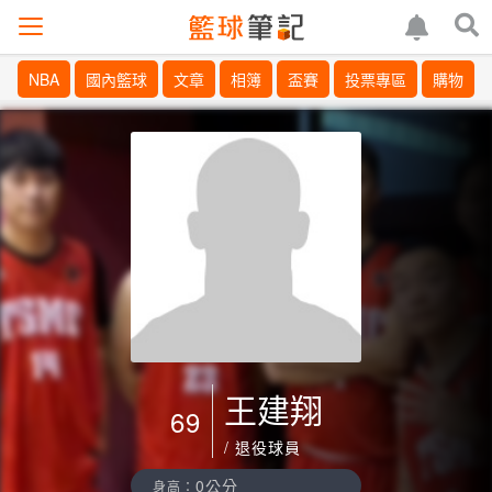
NBA
國內籃球
文章
相簿
盃賽
投票專區
購物
王建翔
69
/ 退役球員
0公分
身高：