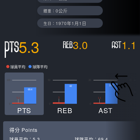
0公斤
體重：
1970年1月1日
生日：
5.3
3.0
1.1
球員平均
球隊平均
100
50
20
20
17.3
42
69.4
3
5.3
1.1
0
0
0
0
0
PTS
REB
AST
得分
Points
球員平均：
5.3
球隊平均：
69.4