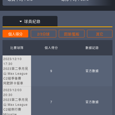
球員紀錄
個人得分
2/3分球
罰球/籃板
其它
比賽球隊
個人得分
數據記錄
2023/12/10
17:30
2023第二季月見
9
官方數據
山 Max League
C2組季後賽
阿肥胖卡餐車
2023/12/03
20:30
2023第二季月見
7
官方數據
山 Max League
C2組例行賽
Milpaliw