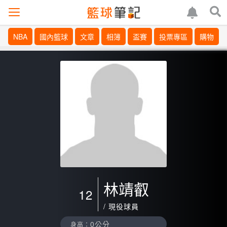
NBA
國內籃球
文章
相簿
盃賽
投票專區
購物
林靖叡
12
/ 現役球員
0公分
身高：