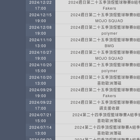
2024/12/22
2024週日第二十五季頂煜籃球聯賽B組
17:00
Fakers
2024/12/15
2024週日第二十五季頂煜籃球聯賽B
19:00
MOJO SQUAD
2024/12/08
2024週日第二十五季頂煜籃球聯賽B
19:00
polymer
2024/11/10
2024週日第二十五季頂煜籃球聯賽B
13:00
BMG
2024/10/27
2024週日第二十五季頂煜籃球聯賽B
19:00
MOJO SQUAD
2024/10/20
2024週日第二十五季頂煜籃球聯賽B
15:00
polymer
2024/10/20
2024週日第二十五季頂煜籃球聯賽B
13:00
喜助歐洲薄磁
2024/09/29
2024週日第二十五季頂煜籃球聯賽B
19:00
Fakers
2024/09/22
2024週日第二十五季頂煜籃球聯賽B
17:00
請支援收銀
2024/07/21
2024第二十四季頂煜籃球聯賽A組季
15:00
喜助歐洲薄磁
2024/07/14
2024第二十四季頂煜籃球聯賽A組
13:00
喜助歐洲薄磁
2024/06/30
2024第二十四季頂煜籃球聯賽A組