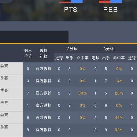
0
0
0
月見山Max League
Rise Basket
PTS
REB
ELITE週六籃球聯盟
屏東國民聯盟
CBC中壢籃球聯盟
大港開打高雄籃球聯盟
Max中壢籃球聯盟
BTC籃球聯盟
2分球
3分球
個人
數據
得分
記錄
ELITE週日籃球聯盟-中壢場
進球
出手
命中率
進球
出手
命中率
進球
組季賽
0
官方數據
0
3
0%
0
5
0%
0
組季賽
3
官方數據
0
3
0%
1
7
14%
0
組季賽
7
官方數據
2
6
33%
1
5
20%
0
組季賽
1
官方數據
0
3
0%
0
6
0%
1
組季賽
6
官方數據
0
1
0%
2
5
40%
0
組季賽
9
官方數據
0
0
-
3
9
33%
0