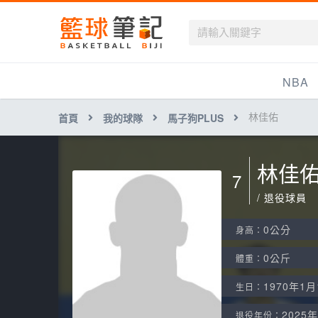
籃球筆記
NBA
林佳佑
首頁
我的球隊
馬子狗PLUS
最新資訊
新聞報導
林佳
7
賽程
/ 退役球員
戰績排名
0公分
身高：
球隊資訊
0公斤
體重：
1970年1月
生日：
2025年
退役年份：