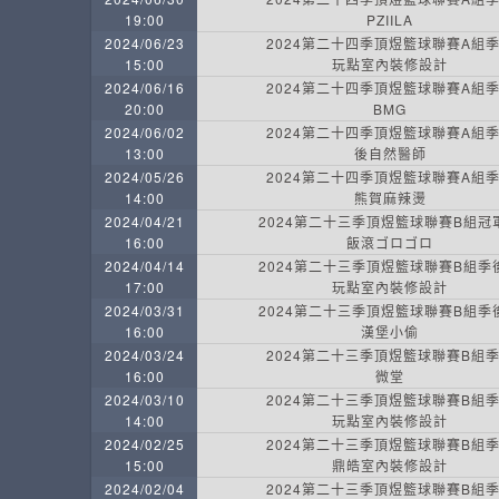
19:00
PZIILA
2024/06/23
2024第二十四季頂煜籃球聯賽A組
15:00
玩點室內裝修設計
2024/06/16
2024第二十四季頂煜籃球聯賽A組
20:00
BMG
2024/06/02
2024第二十四季頂煜籃球聯賽A組
13:00
後自然醫師
2024/05/26
2024第二十四季頂煜籃球聯賽A組
14:00
熊賀麻辣燙
2024/04/21
2024第二十三季頂煜籃球聯賽B組冠
16:00
飯滾ゴロゴロ
2024/04/14
2024第二十三季頂煜籃球聯賽B組季
17:00
玩點室內裝修設計
2024/03/31
2024第二十三季頂煜籃球聯賽B組季
16:00
漢堡小偷
2024/03/24
2024第二十三季頂煜籃球聯賽B組
16:00
微堂
2024/03/10
2024第二十三季頂煜籃球聯賽B組
14:00
玩點室內裝修設計
2024/02/25
2024第二十三季頂煜籃球聯賽B組
15:00
鼎皓室內裝修設計
2024/02/04
2024第二十三季頂煜籃球聯賽B組