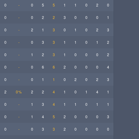
0
-
0
5
5
1
1
0
2
0
0
-
0
2
2
3
0
0
0
1
0
-
2
1
3
0
1
0
2
3
0
-
0
3
3
1
1
0
1
2
0
-
1
2
3
1
0
0
0
2
0
-
0
6
6
2
0
0
0
4
0
-
0
1
1
0
2
0
2
3
2
0%
2
2
4
1
0
1
4
1
0
-
1
3
4
1
1
0
1
1
0
-
1
4
5
2
0
0
0
3
0
-
0
3
3
2
0
0
0
0