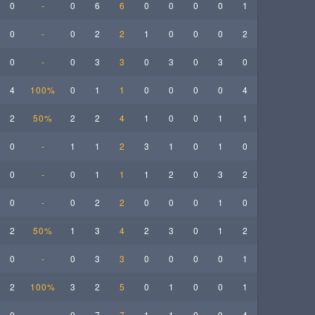
0
-
0
6
6
0
0
0
0
1
0
-
0
2
2
1
0
0
0
2
0
-
0
3
3
0
3
0
3
0
4
100%
0
1
1
0
0
0
0
4
2
50%
2
2
4
1
0
0
1
1
0
-
1
1
2
3
1
0
1
0
0
-
0
1
1
1
2
0
3
2
0
-
0
2
2
0
0
0
1
0
2
50%
1
3
4
2
3
0
1
2
0
-
0
3
3
0
0
0
0
1
2
100%
3
2
5
0
1
0
0
1
0
-
0
7
7
1
1
0
0
4