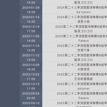
15:00
飯滾ゴロゴロ
2024/01/28
2024第二十三季頂煜籃球聯賽B組
16:00
Sa’Icelen
2024/01/14
2024第二十三季頂煜籃球聯賽B組
16:00
漢堡小偷
2023/12/10
2023第二十二季頂煜籃球聯賽B組季
17:00
飯滾ゴロゴロ
2023/11/26
2023第二十二季頂煜籃球聯賽B組季
14:00
Fakers
2023/11/19
2023第二十二季頂煜籃球聯賽B組
12:00
世賢汽車
2023/11/12
2023第二十二季頂煜籃球聯賽B組
13:00
飯滾ゴロゴロ
2023/10/29
2023第二十二季頂煜籃球聯賽B組
18:00
大勝食堂
2023/10/22
2023第二十二季頂煜籃球聯賽B組
17:00
王岳彬服務處
2023/10/15
2023第二十二季頂煜籃球聯賽B組
11:00
polymer
2023/09/24
2023第二十二季頂煜籃球聯賽B組
20:00
Fakers
2023/09/10
2023第二十二季頂煜籃球聯賽B組