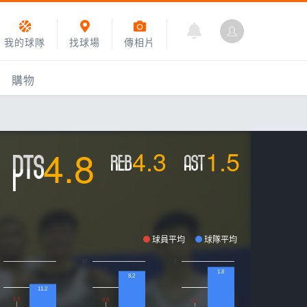
我的球隊
找球場
傳相片
購物
4.8
4.3
1.5
球員平均
球隊平均
乙組小聯盟
10
2
1.8
8.2
運動訓練
11.2
1.5
0.6
0.1