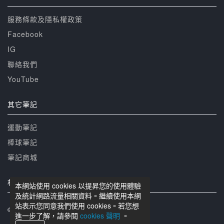
服務條款及隱私權政策
Facebook
IG
聯絡我們
YouTube
其它筆記
運動筆記
棒球筆記
筆記商城
相關網站
本網站使用 cookies 以提昇您的使用體驗
及統計網路流量相關資料。繼續使用本網
站表示您同意我們使用 cookies。若您想
© 籃球筆記 版權所有
進一步了解，請參閱
cookies 聲明
。