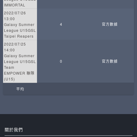
IMMORTAL
2022/07/26
13:00
4
官方數據
Galaxy Summer
League U15GSL
Taipei Reapers
2022/07/25
14:00
Galaxy Summer
0
官方數據
League U15GSL
Team
EMPOWER 聯隊
(U15)
平均
關於我們