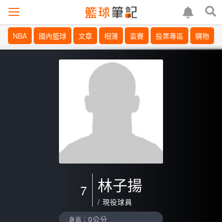
NBA
國內籃球
文章
相簿
盃賽
投票專區
購物
林子揚
7
/ 現役球員
0公分
身高：