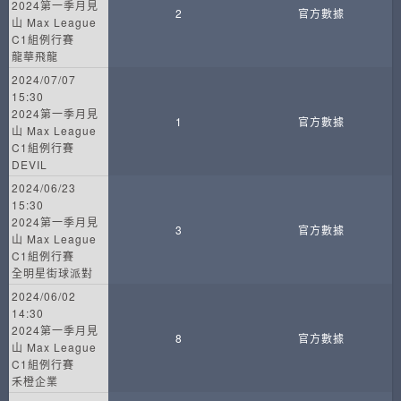
2024第一季月見
2
官方數據
山 Max League
C1組例行賽
龍華飛龍
2024/07/07
15:30
2024第一季月見
1
官方數據
山 Max League
C1組例行賽
DEVIL
2024/06/23
15:30
2024第一季月見
3
官方數據
山 Max League
C1組例行賽
全明星街球派對
2024/06/02
14:30
2024第一季月見
8
官方數據
山 Max League
C1組例行賽
禾橙企業