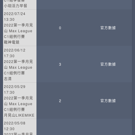
小珝活力早餐
2022/07/24
13:30
2022第一季月見
0
官方數據
山 Max League
C1組例行賽
戰神電競
2022/06/12
17:30
2022第一季月見
3
官方數據
山 Max League
C1組例行賽
志清
2022/05/29
17:30
2022第一季月見
2
官方數據
山 Max League
C1組例行賽
月見山LIKEMIKE
2022/05/08
12:30
2022第一季月見