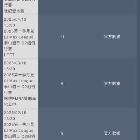
行賽
徐記鹽水雞
2025/04/13
15:30
2025第一季月見
11
官方數據
山 Max League
泰山週日 C2組例
行賽
LEET
2025/03/16
15:30
2025第一季月見
山 Max League
6
官方數據
泰山週日 C2組例
行賽
銘傳EMBA贊助商
招募中
2025/02/16
13:30
2025第一季月見
山 Max League
9
官方數據
泰山週日 C2組例