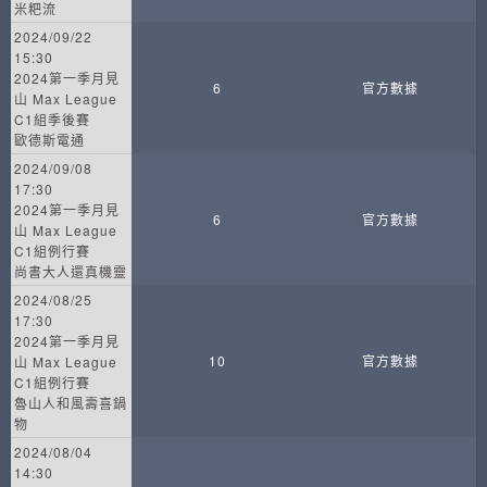
米粑流
2024/09/22
15:30
2024第一季月見
6
官方數據
山 Max League
C1組季後賽
歐德斯電通
2024/09/08
17:30
2024第一季月見
6
官方數據
山 Max League
C1組例行賽
尚書大人還真機靈
2024/08/25
17:30
2024第一季月見
10
官方數據
山 Max League
C1組例行賽
魯山人和風壽喜鍋
物
2024/08/04
14:30