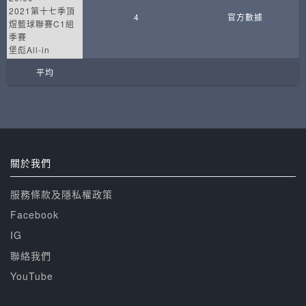
2021第十七季頂
4
官方數據
煜籃球聯賽C1組
季賽
堡彪All-in
平均
關於我們
服務條款及隱私權政策
Facebook
IG
聯絡我們
YouTube