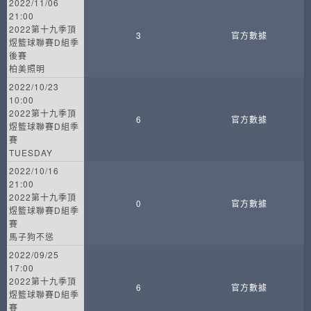
2022/11/06
21:00
2022第十九季頂
3
官方數據
煜籃球聯賽D組季
後賽
柏美照明
2022/10/23
10:00
2022第十九季頂
6
官方數據
煜籃球聯賽D組季
賽
TUESDAY
2022/10/16
21:00
2022第十九季頂
0
官方數據
煜籃球聯賽D組季
賽
馬子狗不慫
2022/09/25
17:00
2022第十九季頂
6
官方數據
煜籃球聯賽D組季
賽