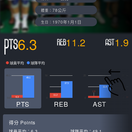
78公斤
體重：
1970年1月1日
生日：
6.3
11.2
1.9
球員平均
球隊平均
49.1
50
20
10
49.1
37.5
11.8
1.9
0
11.2
6.3
0.0
0
0
0
PTS
REB
AST
得分
Points
球員平均：
6.3
球隊平均：
49.1