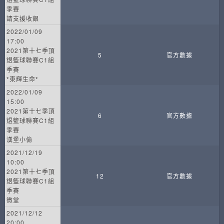
季賽
請支援收銀
2022/01/09
17:00
2021第十七季頂
5
官方數據
煜籃球聯賽C1組
季賽
*東輝生命*
2022/01/09
15:00
2021第十七季頂
6
官方數據
煜籃球聯賽C1組
季賽
漢堡小偷
2021/12/19
10:00
2021第十七季頂
12
官方數據
煜籃球聯賽C1組
季賽
微堂
2021/12/12
20:00