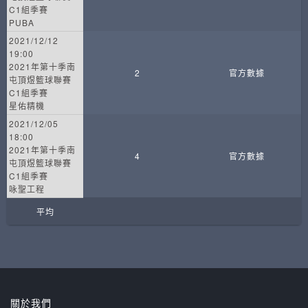
C1組季賽
PUBA
2021/12/12
19:00
2021年第十季南
2
官方數據
屯頂煜籃球聯賽
C1組季賽
星佑精機
2021/12/05
18:00
2021年第十季南
4
官方數據
屯頂煜籃球聯賽
C1組季賽
咏聖工程
平均
關於我們