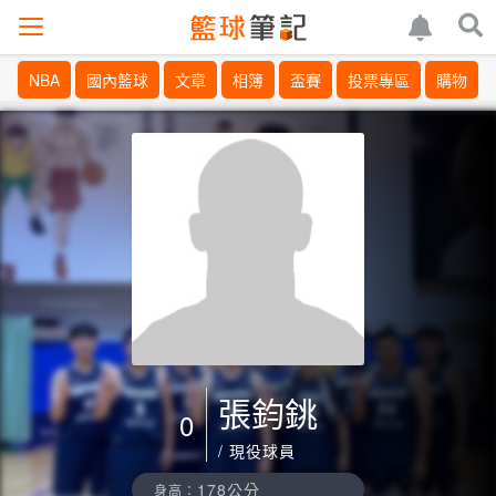
NBA
國內籃球
文章
相簿
盃賽
投票專區
購物
張鈞銚
0
/ 現役球員
178公分
身高：