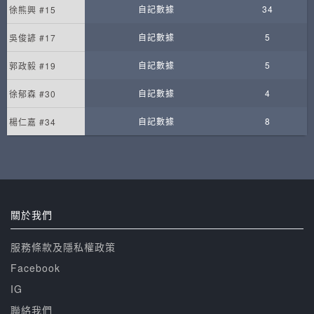
自記數據
34
徐熊興 #15
自記數據
5
吳俊諺 #17
自記數據
5
郭政毅 #19
自記數據
4
徐郁森 #30
自記數據
8
楊仁嘉 #34
關於我們
服務條款及隱私權政策
Facebook
IG
聯絡我們