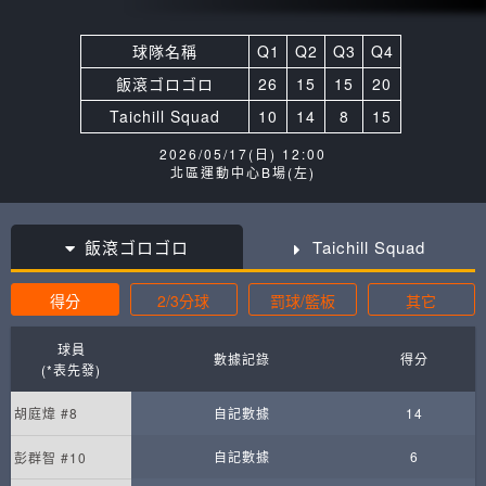
球隊名稱
Q1
Q2
Q3
Q4
飯滾ゴロゴロ
26
15
15
20
Taichill Squad
10
14
8
15
2026/05/17(日) 12:00
北區運動中心B場(左)
飯滾ゴロゴロ
Taichill Squad
得分
2/3分球
罰球/籃板
其它
球員
數據記錄
得分
(*表先發)
胡庭煒 #8
自記數據
14
自記數據
6
彭群智 #10