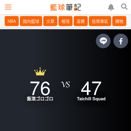
NBA
國內籃球
文章
相簿
盃賽
投票專區
購物
76
47
飯滾ゴロゴロ
Taichill Squad