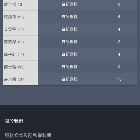
自記數據
0
盧仁揚 #3
自記數據
6
張鈞瑋 #12
自記數據
4
黃雯堅 #12
自記數據
2
鄭蓁澤 #17
自記數據
4
邱子軒 #18
自記數據
0
簡士強 #23
自記數據
18
薛乃儒 #26
關於我們
服務條款及隱私權政策