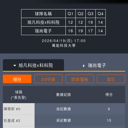
球隊名稱
Q1
Q2
Q3
Q4
旭凡科技x科科院
12
12
19
14
瑞尚電子
18
19
17
14
2026/04/19(日) 17:00
萬能科技大學
旭凡科技x科科院
瑞尚電子
得分
2/3分球
罰球/籃板
其它
球員
數據記錄
得分
(*表先發)
陳敬昕 #0
自記數據
6
自記數據
15
杜基成 #2