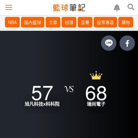
NBA
國內籃球
文章
相簿
盃賽
投票專區
購物
57
68
旭凡科技x科科院
瑞尚電子