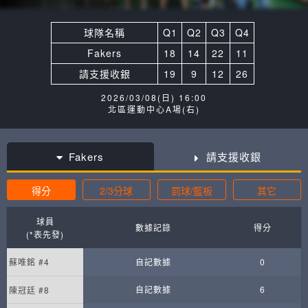
球隊名稱
Q1
Q2
Q3
Q4
Fakers
18
14
22
11
請支援收銀
19
9
12
26
2026/03/08(日) 16:00
北區運動中心A場(右)
Fakers
請支援收銀
得分
2/3分球
罰球/籃板
其它
球員
數據記錄
得分
(*表先發)
蘇唯銘 #4
自記數據
0
自記數據
6
陳冠廷 #8