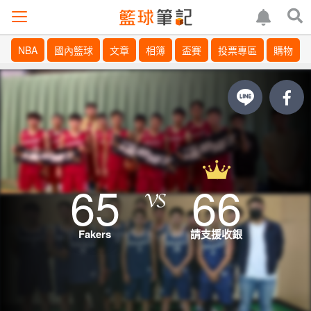
NBA
國內籃球
文章
相簿
盃賽
投票專區
購物
65
66
Fakers
請支援收銀