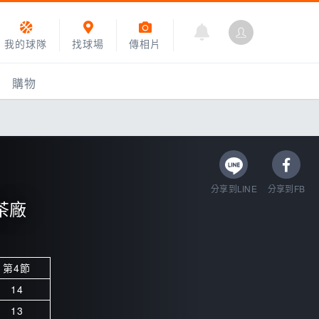
我的球隊
找球場
傳相片
購物
分享到LINE
分享到FB
茶廠
第4節
乙組小聯盟
14
運動訓練
13