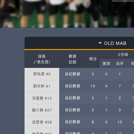
OLD MAB
2分球
球員
數據
得分
(*表先發)
記錄
進球
出手
郭佑豪 #0
自記數據
3
0
1
自記數據
15
4
7
劉宇軒 #1
自記數據
5
1
2
洪嘉駿 #12
自記數據
2
1
3
魏介群 #27
自記數據
8
4
10
涂登泰 #58
自記數據
4
1
11
林奕辰 #66