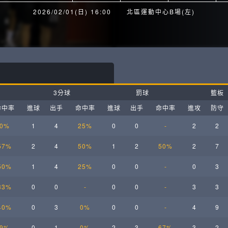
月見山Max League
Rise Basket
2026/02/01(日) 16:00
北區運動中心B場(左)
ELITE週六籃球聯盟
屏東國民聯盟
CBC中壢籃球聯盟
大港開打高雄籃球聯盟
Max中壢籃球聯盟
BTC籃球聯盟
3分球
罰球
籃板
ELITE週日籃球聯盟-中壢場
命中率
進球
出手
命中率
進球
出手
命中率
進攻
防守
0%
1
4
25%
0
0
-
2
2
57%
2
4
50%
1
2
50%
2
7
50%
1
4
25%
0
0
-
0
3
33%
0
0
-
0
0
-
3
3
40%
0
3
0%
0
0
-
4
9
9%
0
1
0%
2
3
67%
3
2