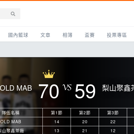
國內籃球
文章
相簿
盃賽
投票專區
新聞報導
全部
IMBC躍動籃球聯盟
精選相簿
DLIVE週末籃球聯賽
台灣職籃
新聞報導
網友相簿
Ding Yu頂煜籃球聯盟
TYGS籃球聯盟
UBA
產品活動
影片專區
SCBL 三重康克斯籃球聯盟
UBL
70
59
OLD MAB
梨山聚鑫
HBL
知識分享
SHUBL世新籃球聯盟
SBC輔大超級盃
球鞋開箱
TBL淡水籃球聯盟
ELITE週日籃球聯盟
隊伍名稱
第1節
第2節
第3節
主打專題
三重女子籃球聯盟
TBSL高中
OLD MAB
14
20
22
淡水豆花聯盟
EMPOWER引爆
梨山聚鑫茶廠
13
21
12