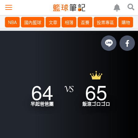
NBA
國內籃球
文章
相簿
盃賽
投票專區
購物
64
65
早起爸爸團
飯滾ゴロゴロ