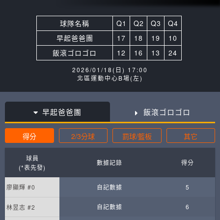
球隊名稱
Q1
Q2
Q3
Q4
早起爸爸團
17
18
19
10
飯滾ゴロゴロ
12
16
13
24
2026/01/18(日) 17:00
北區運動中心B場(左)
早起爸爸團
飯滾ゴロゴロ
得分
2/3分球
罰球/籃板
其它
球員
數據記錄
得分
(*表先發)
廖顯輝 #0
自記數據
5
自記數據
6
林昱志 #2