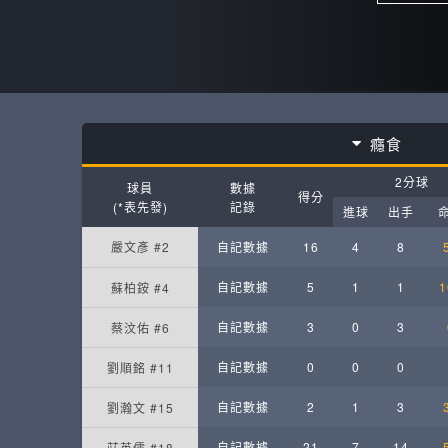
癮食
2分球
球員
數據
得分
(*表先發)
記錄
進球
出手
嚴文彥 #2
自記數據
16
4
8
自記數據
5
1
1
1
蘇柏銨 #4
自記數據
3
0
3
蔡汶佑 #6
自記數據
0
0
0
劉順銘 #11
自記數據
2
1
3
劉瀚文 #15
自記數據
21
7
14
莊英儒 #18