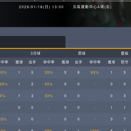
月見山Max League
Rise Basket
2026/01/18(日) 13:00
北區運動中心A場(右)
ELITE週六籃球聯盟
屏東國民聯盟
CBC中壢籃球聯盟
大港開打高雄籃球聯盟
Max中壢籃球聯盟
BTC籃球聯盟
3分球
罰球
籃板
ELITE週日籃球聯盟-中壢場
命中率
進球
出手
命中率
進球
出手
命中率
進攻
防守
50%
1
5
20%
5
8
63%
1
5
00%
1
2
50%
0
0
-
0
0
0%
1
3
33%
0
0
-
0
3
-
0
0
-
0
0
-
1
1
33%
0
0
-
0
0
-
3
7
50%
2
6
33%
1
1
100%
5
1