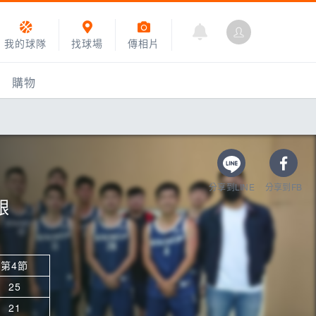
我的球隊
找球場
傳相片
購物
分享到LINE
分享到FB
銀
第4節
乙組小聯盟
25
運動訓練
21