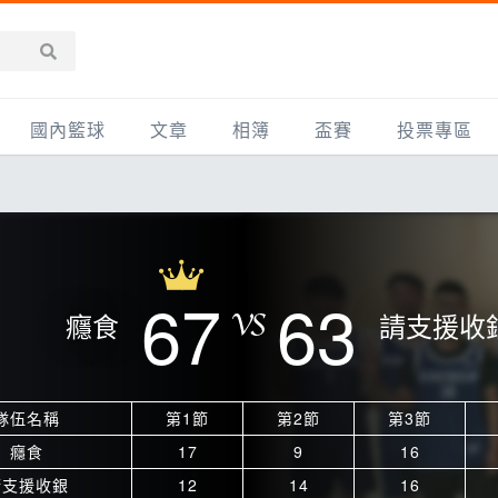
國內籃球
文章
相簿
盃賽
投票專區
新聞報導
全部
IMBC躍動籃球聯盟
精選相簿
DLIVE週末籃球聯賽
台灣職籃
新聞報導
網友相簿
Ding Yu頂煜籃球聯盟
TYGS籃球聯盟
UBA
產品活動
影片專區
SCBL 三重康克斯籃球聯盟
UBL
67
63
癮食
請支援收
HBL
知識分享
SHUBL世新籃球聯盟
SBC輔大超級盃
球鞋開箱
TBL淡水籃球聯盟
ELITE週日籃球聯盟
隊伍名稱
第1節
第2節
第3節
主打專題
三重女子籃球聯盟
TBSL高中
癮食
17
9
16
淡水豆花聯盟
EMPOWER引爆
請支援收銀
12
14
16