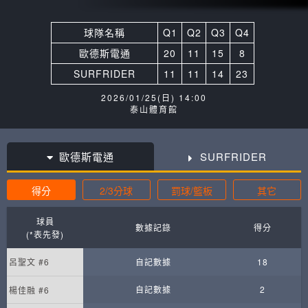
球隊名稱
Q1
Q2
Q3
Q4
歐德斯電通
20
11
15
8
SURFRIDER
11
11
14
23
2026/01/25(日) 14:00
泰山體育館
歐德斯電通
SURFRIDER
得分
2/3分球
罰球/籃板
其它
球員
數據記錄
得分
(*表先發)
呂聖文 #6
自記數據
18
自記數據
2
楊佳融 #6