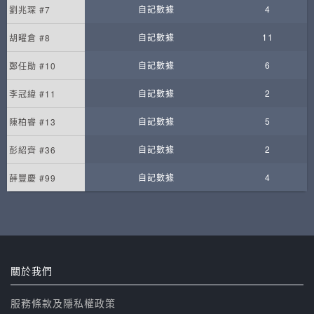
自記數據
4
劉兆琛 #7
自記數據
11
胡曜倉 #8
自記數據
6
鄭任勛 #10
自記數據
2
李冠緯 #11
自記數據
5
陳柏睿 #13
自記數據
2
彭紹齊 #36
自記數據
4
薛豐慶 #99
關於我們
服務條款及隱私權政策