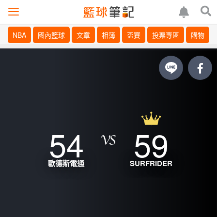
NBA
國內籃球
文章
相簿
盃賽
投票專區
購物
54
59
歐德斯電通
SURFRIDER