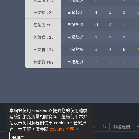
自記數據
4
2
3
張玟銨 #22
自記數據
11
0
1
羅允優 #25
自記數據
9
3
3
1
詹勳韞 #26
自記數據
5
2
5
王秉利 #34
自記數據
2
1
1
1
詹堤鈞 #89
本網站使用 cookies 以提昇您的使用體驗
籃球筆記粉絲專頁
及統計網路流量相關資料。繼續使用本網
站表示您同意我們使用 cookies。若您想
服務條款及隱私權政策
Facebook
IG
聯絡我們
Y
進一步了解，請參閱
cookies 聲明
。
我接受