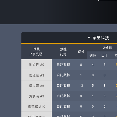
承皇科技
2分球
球員
數據
得分
(*表先發)
記錄
進球
出手
劉孟恆 #0
自記數據
8
4
6
自記數據
1
0
0
官泓威 #3
自記數據
13
5
8
傅崇森 #6
自記數據
3
1
5
吳泯漢 #9
自記數據
0
0
5
詹芫銘 #10
自記數據
5
2
3
詹正鴻 #16