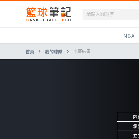
籃球筆記
NBA
比賽結果
首頁
我的球隊
最新資訊
新聞報導
賽程
戰績排名
球隊資訊
隊
承
立