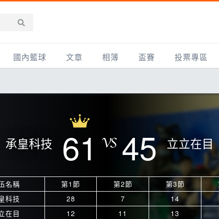
國內籃球
文章
相簿
盃賽
投票專區
新聞報導
全部
IMBC躍動籃球聯盟
精選相簿
DLIVE週末籃球聯賽
台灣職籃
新聞報導
網友相簿
Ding Yu頂煜籃球聯盟
TYGS籃球聯盟
UBA
產品活動
影片專區
SCBL 三重康克斯籃球聯盟
UBL
61
45
承皇科技
立立在目
HBL
知識分享
SHUBL世新籃球聯盟
SBC輔大超級盃
球鞋開箱
TBL淡水籃球聯盟
ELITE週日籃球聯盟
伍名稱
第1節
第2節
第3節
主打專題
三重女子籃球聯盟
TBSL高中
皇科技
28
7
14
淡水豆花聯盟
EMPOWER引爆
立在目
12
11
13