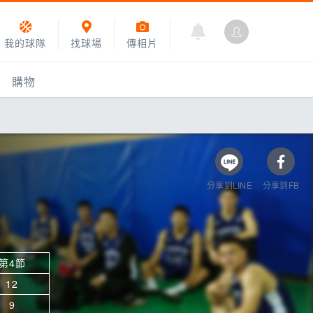
我的球隊
找球場
傳相片
購物
分享到LINE
分享到FB
第4節
乙組小聯盟
12
運動訓練
9