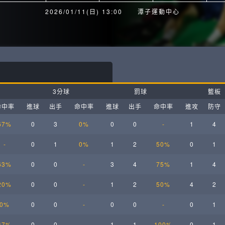
月見山Max League
Rise Basket
2026/01/11(日) 13:00
潭子運動中心
ELITE週六籃球聯盟
屏東國民聯盟
CBC中壢籃球聯盟
大港開打高雄籃球聯盟
Max中壢籃球聯盟
BTC籃球聯盟
3分球
罰球
籃板
ELITE週日籃球聯盟-中壢場
命中率
進球
出手
命中率
進球
出手
命中率
進攻
防守
67%
0
3
0%
0
0
-
1
4
-
0
1
0%
1
2
50%
0
1
63%
0
0
-
3
4
75%
1
4
20%
0
0
-
1
2
50%
4
2
0%
0
0
-
0
0
-
0
1
67%
0
0
-
1
1
100%
0
1