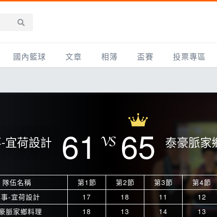
國內籃球
文章
相簿
盃賽
投票專區
新聞報導
全部
IMBC躍動籃球聯盟
精選相簿
DLIVE週末籃球聯賽
台灣職籃
新聞報導
網友相簿
Ding Yu頂煜籃球聯盟
TYGS籃球聯盟
UBA
產品活動
影片專區
SCBL 三重康克斯籃球聯盟
UBL
61
65
-宜荷設計
泰豪脈家
HBL
知識分享
SHUBL世新籃球聯盟
SBC輔大超級盃
球鞋開箱
TBL淡水籃球聯盟
ELITE週日籃球聯盟
隊伍名稱
第1節
第2節
第3節
第4節
主打專題
三重女子籃球聯盟
TBSL高中
本事-宜荷設計
17
18
11
12
淡水豆花聯盟
EMPOWER引爆
豪脈家鄉料理
18
13
14
13