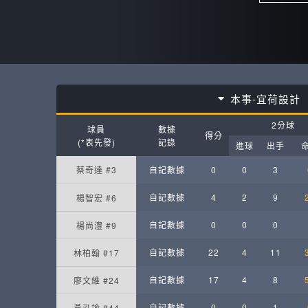
本事-宜荷設計
2分球
球員
數據
得分
(*表先發)
記錄
進球
出手
蔡奇達 #3
自記數據
0
0
3
自記數據
4
2
9
楊智宏 #6
自記數據
0
0
0
楊尚澧 #9
自記數據
22
4
11
林柏翰 #17
自記數據
17
4
8
廖文維 #24
自記數據
0
0
1
黃泓諭 #44