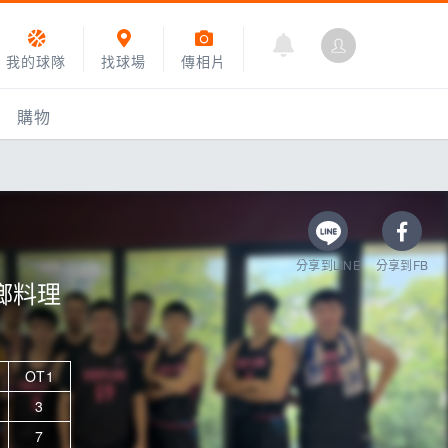
我的球隊
找球場
傳相片
購物
分享到LINE
分享到FB
鄉料理
OT1
乙組小聯盟
3
運動訓練
7