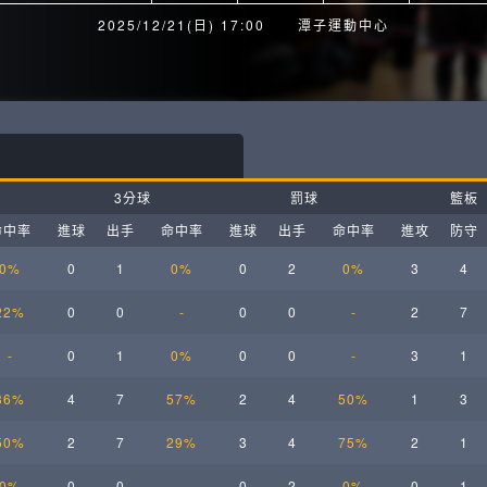
月見山Max League
Rise Basket
2025/12/21(日) 17:00
潭子運動中心
ELITE週六籃球聯盟
屏東國民聯盟
CBC中壢籃球聯盟
大港開打高雄籃球聯盟
Max中壢籃球聯盟
BTC籃球聯盟
3分球
罰球
籃板
ELITE週日籃球聯盟-中壢場
命中率
進球
出手
命中率
進球
出手
命中率
進攻
防守
0%
0
1
0%
0
2
0%
3
4
22%
0
0
-
0
0
-
2
7
-
0
1
0%
0
0
-
3
1
36%
4
7
57%
2
4
50%
1
3
50%
2
7
29%
3
4
75%
2
1
0%
0
0
-
0
2
0%
0
1