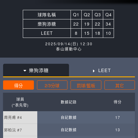
球隊名稱
Q1
Q2
Q3
Q4
樂狗添糖
22
19
22
34
LEET
8
15
18
10
2025/09/14(日) 12:30
泰山運動中心
樂狗添糖
LEET
得分
2/3分球
罰球/籃板
其它
球員
數據記錄
得分
(*表先發)
周亮甫 #4
自記數據
17
自記數據
13
郭柏沅 #7