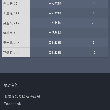
自記數據
5
程禹睿 #9
自記數據
8
王嘉逢 #11
自記數據
23
呂聖文 #12
自記數據
12
蔡坤良 #25
自記數據
9
吳光鵬 #26
自記數據
10
程憶瑋 #98
關於我們
服務條款及隱私權政策
Facebook