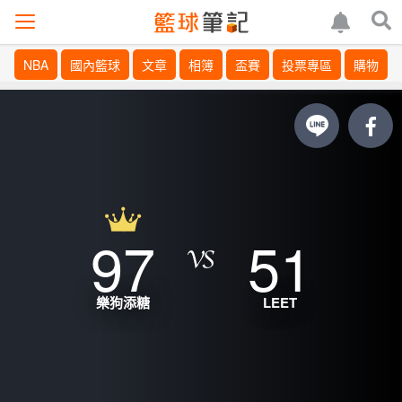
NBA
國內籃球
文章
相簿
盃賽
投票專區
購物
97
51
樂狗添糖
LEET