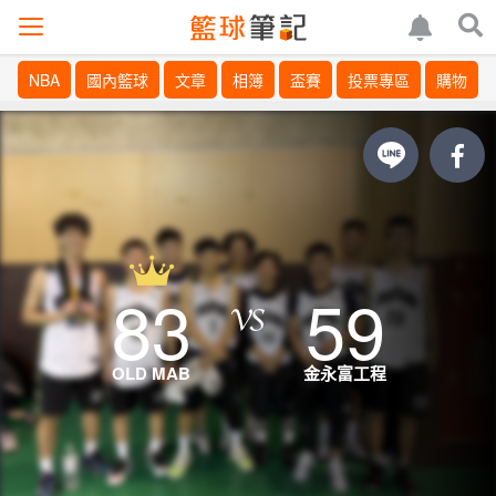
NBA
國內籃球
文章
相簿
盃賽
投票專區
購物
83
59
OLD MAB
金永富工程