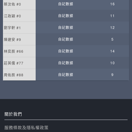
自記數據
16
蔡汶佑 #0
自記數據
11
江政穎 #0
自記數據
12
劉宇軒 #1
自記數據
5
陳建安 #9
自記數據
14
林奕辰 #66
自記數據
10
莊英儒 #77
自記數據
9
周佑辰 #88
關於我們
服務條款及隱私權政策