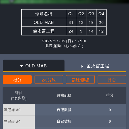
球隊名稱
Q1
Q2
Q3
Q4
OLD MAB
31
13
19
20
金永富工程
24
9
14
12
2025/11/09(日) 17:00
北區運動中心A場(右)
OLD MAB
金永富工程
得分
2/3分球
罰球/籃板
其它
球員
數據記錄
得分
(*表先發)
陳冠均 #0
自記數據
0
自記數據
6
許宗瑋 #0