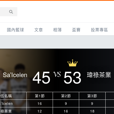
國內籃球
文章
相簿
盃賽
投票專區
新聞報導
全部
IMBC躍動籃球聯盟
精選相簿
DLIVE週末籃球聯賽
台灣職籃
新聞報導
網友相簿
Ding Yu頂煜籃球聯盟
TYGS籃球聯盟
UBA
產品活動
影片專區
SCBL 三重康克斯籃球聯盟
UBL
45
53
Sa’Icelen
瑋祿茶業
HBL
知識分享
SHUBL世新籃球聯盟
SBC輔大超級盃
球鞋開箱
TBL淡水籃球聯盟
ELITE週日籃球聯盟
隊伍名稱
第1節
第2節
第3節
主打專題
三重女子籃球聯盟
TBSL高中
’Icelen
16
9
9
淡水豆花聯盟
EMPOWER引爆
瑋祿茶業
12
16
18