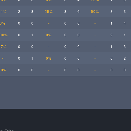
11%
2
8
25%
3
6
50%
3
3
0%
0
0
-
0
0
-
1
4
00%
0
1
0%
0
0
-
2
1
67%
0
0
-
0
0
-
1
3
-
0
1
0%
0
0
-
0
2
50%
0
0
-
0
0
-
0
0
ouTube