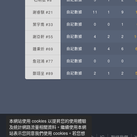
自記數據
11
1
9
謝睿騏 #21
自記數據
0
0
1
葉宇喬 #33
自記數據
4
2
2
1
謝亞軒 #55
自記數據
8
4
6
鍾秉炘 #69
自記數據
0
0
0
詹冠鴻 #77
自記數據
2
1
2
鄭翊呈 #89
本網站使用 cookies 以提昇您的使用體驗
籃球筆記粉絲專頁
及統計網路流量相關資料。繼續使用本網
站表示您同意我們使用 cookies。若您想
服務條款及隱私權政策
Facebook
IG
聯絡我們
Y