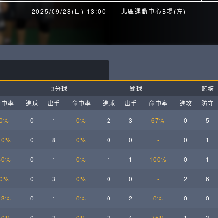
月見山Max League
Rise Basket
2025/09/28(日) 13:00
北區運動中心B場(左)
ELITE週六籃球聯盟
屏東國民聯盟
CBC中壢籃球聯盟
大港開打高雄籃球聯盟
Max中壢籃球聯盟
BTC籃球聯盟
3分球
罰球
籃板
ELITE週日籃球聯盟-中壢場
命中率
進球
出手
命中率
進球
出手
命中率
進攻
防守
0%
0
1
0%
2
3
67%
0
5
20%
0
8
0%
0
0
-
0
1
40%
0
1
0%
1
1
100%
0
1
0%
0
3
0%
0
0
-
2
6
33%
0
1
0%
0
2
0%
0
0
50%
0
3
0%
3
4
75%
1
3