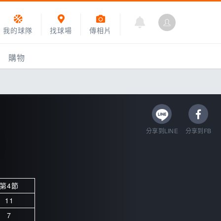
我的球隊
找球場
傳相片
購物
分享到LINE
分享到FB
第4節
乙組小聯盟
11
運動訓練
7