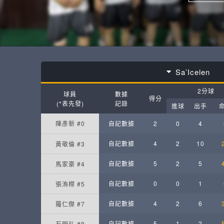
Sa’Icelen
2分球
球員
數據
得分
(*表先發)
記錄
進球
出手
陳彥新 #0
自記數據
2
0
4
自記數據
4
2
10
黃敬倫 #3
自記數據
5
2
5
馬家豪 #4
自記數據
0
0
1
張洧榤 #5
自記數據
4
2
6
羅仁傑 #7
自記數據
5
1
2
石明弘 #8