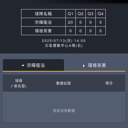
球隊名稱
Q1
Q2
Q3
Q4
宗瞱衛浴
20
0
0
0
瑋祿茶業
0
0
0
0
2025/07/13(日) 14:00
北區運動中心A場(右)
宗瞱衛浴
瑋祿茶業
球員
數據記錄
得分
(*表先發)
目前沒有數據