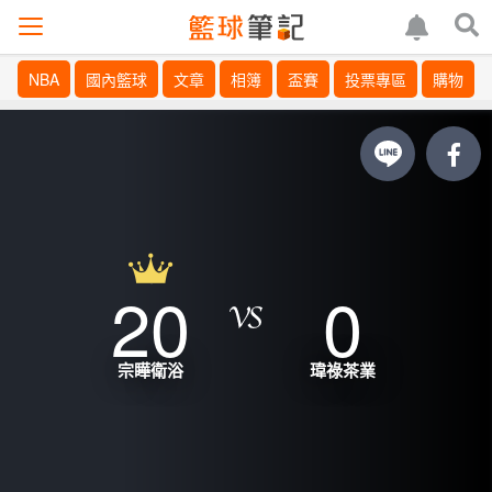
NBA
國內籃球
文章
相簿
盃賽
投票專區
購物
20
0
宗瞱衛浴
瑋祿茶業