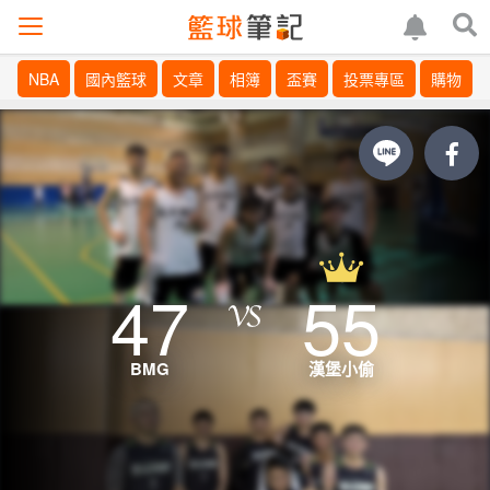
NBA
國內籃球
文章
相簿
盃賽
投票專區
購物
47
55
BMG
漢堡小偷