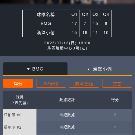
球隊名稱
Q1
Q2
Q3
Q4
BMG
17
7
15
8
漢堡小偷
15
19
11
10
2025/07/13(日) 13:00
北區運動中心B場(左)
BMG
漢堡小偷
得分
2/3分球
罰球/籃板
其它
球員
數據記錄
得分
(*表先發)
汪柏諺 #0
自記數據
7
自記數據
7
楊承明 #2