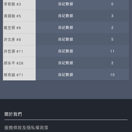
自記數據
0
李宥騏 #3
自記數據
3
黃揚融 #5
自記數據
2
戴至賢 #6
自記數據
5
許文彥 #8
自記數據
11
許哲灝 #11
自記數據
2
郝永平 #28
自記數據
10
蔡奇穎 #71
關於我們
服務條款及隱私權政策