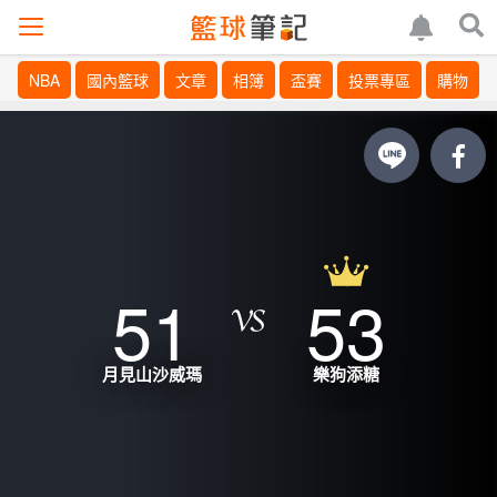
NBA
國內籃球
文章
相簿
盃賽
投票專區
購物
51
53
月見山沙威瑪
樂狗添糖