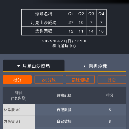
球隊名稱
Q1
Q2
Q3
Q4
月見山沙威瑪
27
10
7
7
樂狗添糖
12
11
14
16
2025/09/21(日) 16:30
泰山運動中心
月見山沙威瑪
樂狗添糖
得分
2/3分球
罰球/籃板
其它
球員
數據記錄
得分
(*表先發)
林韋辰 #0
自記數據
5
自記數據
8
方彥智 #1