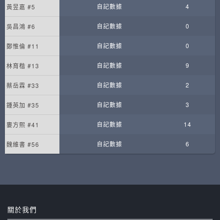
自記數據
4
黃昱嘉 #5
自記數據
0
吳昌鴻 #6
自記數據
0
鄭惟倫 #11
自記數據
9
林育楷 #13
自記數據
2
蔡岳霖 #33
自記數據
3
鍾英加 #35
自記數據
14
婁方熙 #41
自記數據
6
魏維書 #56
關於我們