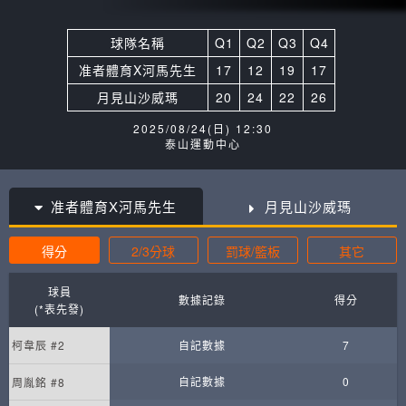
球隊名稱
Q1
Q2
Q3
Q4
准者體育X河馬先生
17
12
19
17
月見山沙威瑪
20
24
22
26
2025/08/24(日) 12:30
泰山運動中心
准者體育X河馬先生
月見山沙威瑪
得分
2/3分球
罰球/籃板
其它
球員
數據記錄
得分
(*表先發)
柯韋辰 #2
自記數據
7
自記數據
0
周胤銘 #8