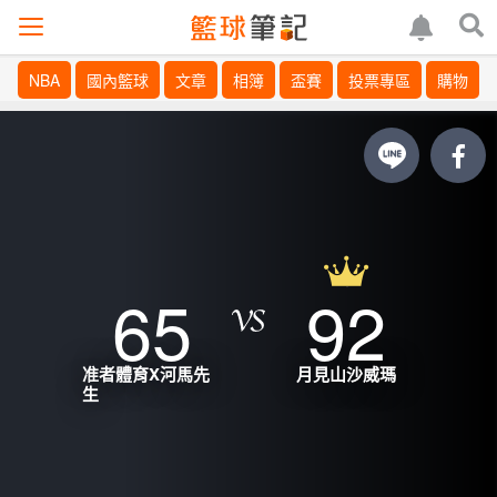
NBA
國內籃球
文章
相簿
盃賽
投票專區
購物
65
92
准者體育X河馬先
月見山沙威瑪
生