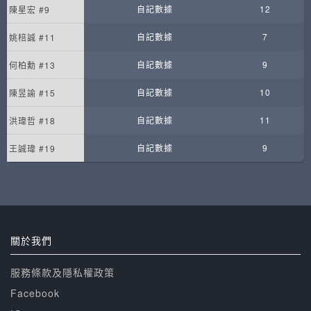
自記數據
12
陳星宏 #9
自記數據
7
姚棓誠 #11
自記數據
9
何柏勳 #13
自記數據
10
陳昱諭 #15
自記數據
11
洪瑋哲 #18
自記數據
9
王誠瑋 #19
關於我們
服務條款及隱私權政策
Facebook