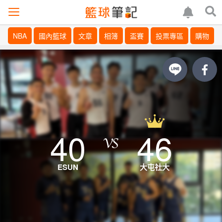
NBA
國內籃球
文章
相簿
盃賽
投票專區
購物
40
46
ESUN
大屯社大