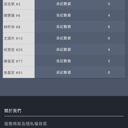
自記數據
0
涂志帆 #3
自記數據
4
陳勝鋒 #6
自記數據
6
林粁仲 #8
自記數據
6
尤靖升 #10
自記數據
4
何育哲 #25
自記數據
0
陳俊安 #77
自記數據
6
孫嘉宏 #91
關於我們
服務條款及隱私權政策