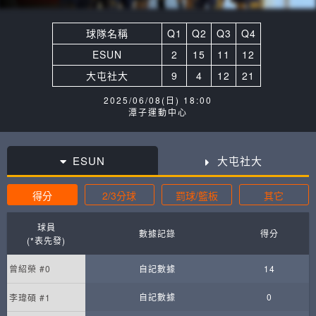
球隊名稱
Q1
Q2
Q3
Q4
ESUN
2
15
11
12
大屯社大
9
4
12
21
2025/06/08(日) 18:00
潭子運動中心
ESUN
大屯社大
得分
2/3分球
罰球/籃板
其它
球員
數據記錄
得分
(*表先發)
曾紹榮 #0
自記數據
14
自記數據
0
李瑋碩 #1