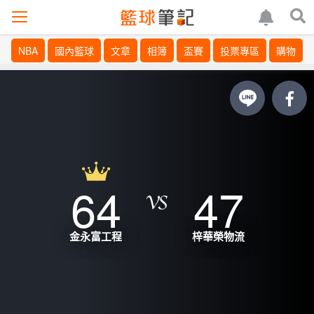
NBA
國內籃球
文章
相簿
盃賽
投票專區
購物
64
47
金永富工程
梓華榮物流