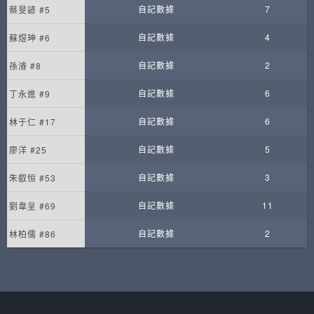
自記數據
7
蔡旻諺 #5
自記數據
4
蘇煜珅 #6
自記數據
2
孫濬 #8
自記數據
6
丁永進 #9
自記數據
6
林于仁 #17
自記數據
5
廖洋 #25
自記數據
3
朱叡恒 #53
自記數據
11
劉韋呈 #69
自記數據
2
林柏儒 #86