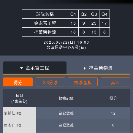
球隊名稱
Q1
Q2
Q3
Q4
金永富工程
15
9
23
17
梓華榮物流
18
8
13
8
2025/06/22(日) 16:00
北區運動中心A場(右)
金永富工程
梓華榮物流
得分
2/3分球
罰球/籃板
其它
球員
數據記錄
得分
(*表先發)
張輔仁 #2
自記數據
12
自記數據
6
周彥升 #3