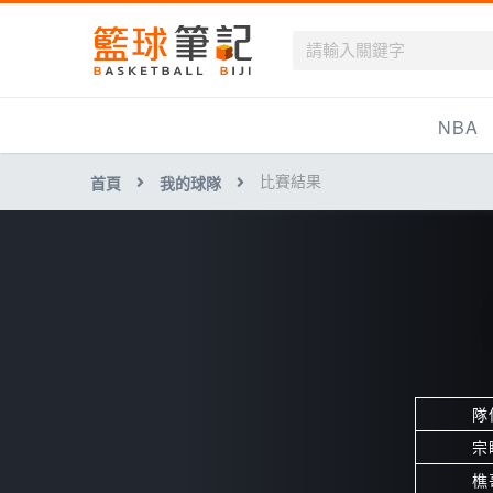
籃球筆記
NBA
比賽結果
首頁
我的球隊
最新資訊
新聞報導
賽程
戰績排名
球隊資訊
隊
宗
樵