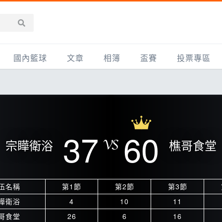
國內籃球
文章
相簿
盃賽
投票專區
新聞報導
全部
IMBC躍動籃球聯盟
精選相簿
DLIVE週末籃球聯賽
台灣職籃
新聞報導
網友相簿
Ding Yu頂煜籃球聯盟
TYGS籃球聯盟
UBA
產品活動
影片專區
SCBL 三重康克斯籃球聯盟
UBL
37
60
宗瞱衛浴
樵哥食堂
HBL
知識分享
SHUBL世新籃球聯盟
SBC輔大超級盃
球鞋開箱
TBL淡水籃球聯盟
ELITE週日籃球聯盟
伍名稱
第1節
第2節
第3節
主打專題
三重女子籃球聯盟
TBSL高中
瞱衛浴
4
10
11
淡水豆花聯盟
EMPOWER引爆
哥食堂
26
6
16