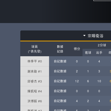
宗瞱衛浴
2分球
球員
數據
得分
(*表先發)
記錄
進球
出手
林季平 #0
自記數據
0
0
4
自記數據
2
1
3
謝承勛 #1
自記數據
12
6
10
邱睿杰 #3
自記數據
0
0
0
陳凱暄 #4
自記數據
4
2
4
洪博毅 #6
自記數據
5
2
4
鄭凱鴻 #7