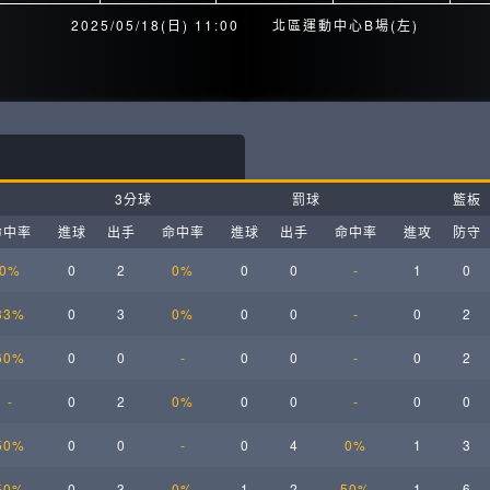
月見山Max League
Rise Basket
2025/05/18(日) 11:00
北區運動中心B場(左)
ELITE週六籃球聯盟
屏東國民聯盟
CBC中壢籃球聯盟
大港開打高雄籃球聯盟
Max中壢籃球聯盟
BTC籃球聯盟
3分球
罰球
籃板
ELITE週日籃球聯盟-中壢場
命中率
進球
出手
命中率
進球
出手
命中率
進攻
防守
0%
0
2
0%
0
0
-
1
0
33%
0
3
0%
0
0
-
0
2
60%
0
0
-
0
0
-
0
2
-
0
2
0%
0
0
-
0
0
50%
0
0
-
0
4
0%
1
3
50%
0
3
0%
1
2
50%
1
6