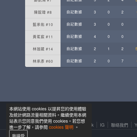
自記數據
3
0
2
陳鋐瑋 #8
自記數據
3
0
0
藍承佑 #10
自記數據
4
0
0
黃茗宸 #11
自記數據
2
1
2
林珈葳 #14
自記數據
2
0
7
林承彥 #60
本網站使用 cookies 以提昇您的使用體驗
籃球筆記粉絲專頁
及統計網路流量相關資料。繼續使用本網
站表示您同意我們使用 cookies。若您想
服務條款及隱私權政策
Facebook
IG
聯絡我們
Y
進一步了解，請參閱
cookies 聲明
。
我接受