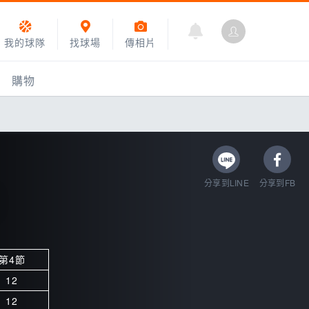
我的球隊
找球場
傳相片
購物
分享到LINE
分享到FB
第4節
乙組小聯盟
12
運動訓練
12