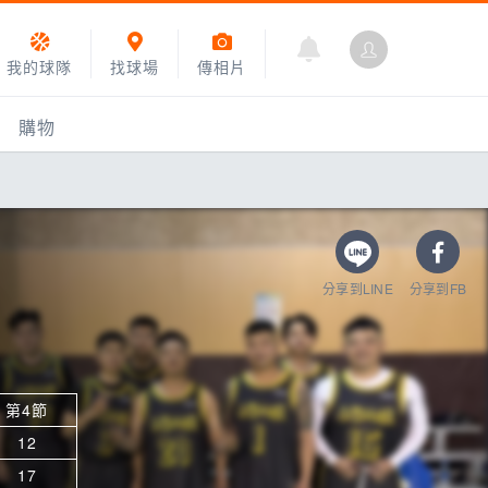
我的球隊
找球場
傳相片
購物
分享到LINE
分享到FB
第4節
乙組小聯盟
12
運動訓練
17