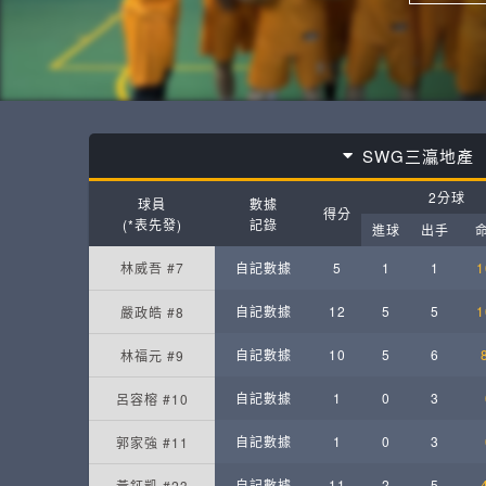
SWG三灜地產
2分球
球員
數據
得分
(*表先發)
記錄
進球
出手
林威吾 #7
自記數據
5
1
1
1
自記數據
12
5
5
1
嚴政皓 #8
自記數據
10
5
6
林福元 #9
自記數據
1
0
3
呂容榕 #10
自記數據
1
0
3
郭家強 #11
自記數據
11
2
5
黃鉦凱 #23