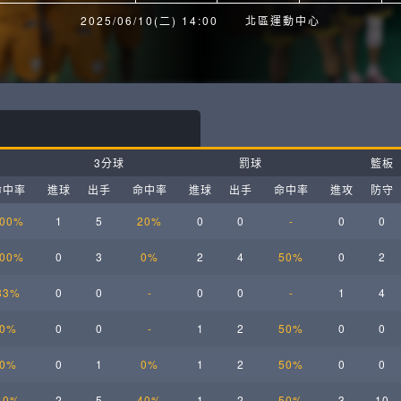
月見山Max League
Rise Basket
2025/06/10(二) 14:00
北區運動中心
ELITE週六籃球聯盟
屏東國民聯盟
CBC中壢籃球聯盟
大港開打高雄籃球聯盟
Max中壢籃球聯盟
BTC籃球聯盟
3分球
罰球
籃板
ELITE週日籃球聯盟-中壢場
命中率
進球
出手
命中率
進球
出手
命中率
進攻
防守
00%
1
5
20%
0
0
-
0
0
00%
0
3
0%
2
4
50%
0
2
83%
0
0
-
0
0
-
1
4
0%
0
0
-
1
2
50%
0
0
0%
0
1
0%
1
2
50%
0
0
40%
2
5
40%
1
2
50%
3
10