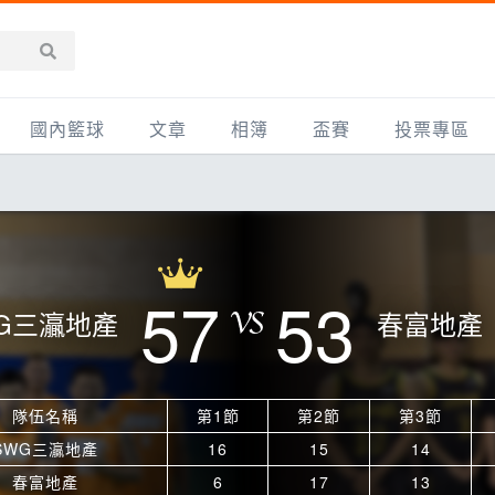
國內籃球
文章
相簿
盃賽
投票專區
新聞報導
全部
IMBC躍動籃球聯盟
精選相簿
DLIVE週末籃球聯賽
台灣職籃
新聞報導
網友相簿
Ding Yu頂煜籃球聯盟
TYGS籃球聯盟
UBA
產品活動
影片專區
SCBL 三重康克斯籃球聯盟
UBL
57
53
G三灜地產
春富地產
HBL
知識分享
SHUBL世新籃球聯盟
SBC輔大超級盃
球鞋開箱
TBL淡水籃球聯盟
ELITE週日籃球聯盟
隊伍名稱
第1節
第2節
第3節
主打專題
三重女子籃球聯盟
TBSL高中
SWG三灜地產
16
15
14
淡水豆花聯盟
EMPOWER引爆
春富地產
6
17
13