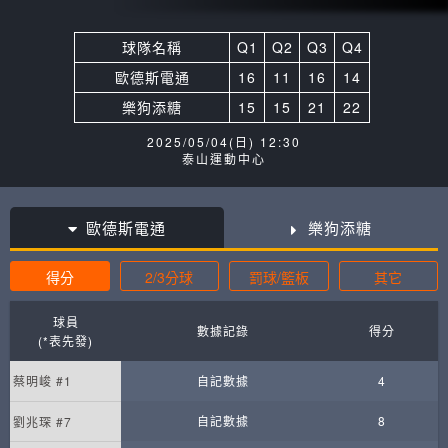
球隊名稱
Q1
Q2
Q3
Q4
歐德斯電通
16
11
16
14
樂狗添糖
15
15
21
22
2025/05/04(日) 12:30
泰山運動中心
歐德斯電通
樂狗添糖
得分
2/3分球
罰球/籃板
其它
球員
數據記錄
得分
(*表先發)
蔡明峻 #1
自記數據
4
自記數據
8
劉兆琛 #7