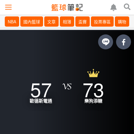
NBA
國內籃球
文章
相簿
盃賽
投票專區
購物
57
73
歐德斯電通
樂狗添糖