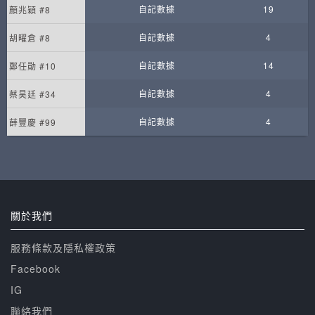
自記數據
19
顏兆穎 #8
自記數據
4
胡曜倉 #8
自記數據
14
鄭任勛 #10
自記數據
4
蔡昊廷 #34
自記數據
4
薛豐慶 #99
關於我們
服務條款及隱私權政策
Facebook
IG
聯絡我們